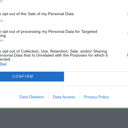
ωνικής δικτύωσης Eric Schiffer, ο οποίος έχει
In
ς πιο μεγάλους αστέρες του Χόλιγουντ,
o opt-out of the Sale of my Personal Data.
πιστροφή της εξοστρακισμένης βασίλισσας δεν
In
to opt-out of processing my Personal Data for Targeted
ing.
ΔΙΑΦΗΜΙΣΗ
In
o opt-out of Collection, Use, Retention, Sale, and/or Sharing
ersonal Data that Is Unrelated with the Purposes for which it
lected.
Out
CONFIRM
Data Deletion
Data Access
Privacy Policy