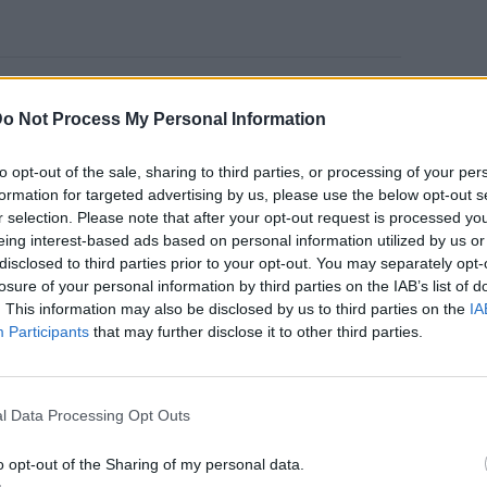
ιασμός @meghan είναι αδύναμος και στην
o Not Process My Personal Information
 μια φωτογραφία αρχείου με παιώνιες, που
νο λουλούδι της 42χρονης Μαρκλ.
to opt-out of the sale, sharing to third parties, or processing of your per
formation for targeted advertising by us, please use the below opt-out s
r selection. Please note that after your opt-out request is processed y
eing interest-based ads based on personal information utilized by us or
disclosed to third parties prior to your opt-out. You may separately opt-
losure of your personal information by third parties on the IAB’s list of
. This information may also be disclosed by us to third parties on the
IA
Participants
that may further disclose it to other third parties.
ρα έναν μέτριο αριθμό ακολούθων που δεν
l Data Processing Opt Outs
o opt-out of the Sharing of my personal data.