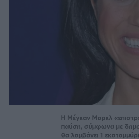
Η Μέγκαν Μαρκλ «επιστρέ
παύση, σύμφωνα με δημοσ
θα λαμβάνει 1 εκατομμύρ