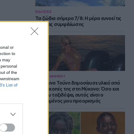
ΕΙΔΗΣΕΙΣ
Τα ζώδια σήμερα 7/8: Η μέρα ευνοεί τις
κινήσεις συμφιλίωσης
sonal or
ection to
ou may
 personal
out of the
ENTERTAINMENT
 downstream
Η Ιωάννα Τούνη δημοσίευσε υλικό από
B’s List of
τις διακοπές της στη Μύκονο: Όσο και
αν έχω ταξιδέψει, αυτός είναι ο
αγαπημένος μου προορισμός