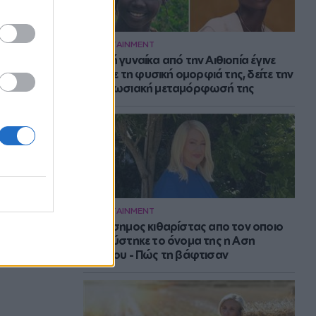
ENTERTAINMENT
Νεαρή γυναίκα από την Αιθιοπία έγινε
viral με τη φυσική ομορφιά της, δείτε την
εντυπωσιακή μεταμόρφωσή της
ENTERTAINMENT
Ο διάσημος κιθαρίστας απο τον οποιο
εμπνεύστηκε το όνομα της η Αση
Μπήλιου - Πώς τη βάφτισαν