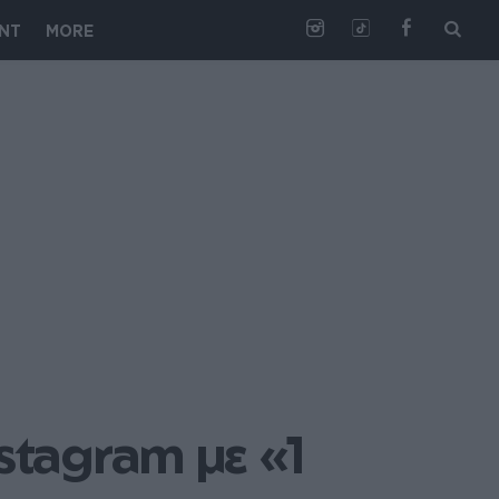
NT
MORE
tagram με «1 