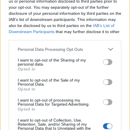
us or personal information disclosed to third parties prior to
your opt-out. You may separately opt-out of the further
disclosure of your personal information by third parties on the
Ακολουθήστε το Pink.gr στο
Google News
και
IAB’s list of downstream participants. This information may
also be disclosed by us to third parties on the
IAB’s List of
μάθετε πρώτοι
τα πιο hot νέα
.
Downstream Participants
that may further disclose it to other
third parties.
Ακολουθήστε το Pink.gr και στο
Instagram
Personal Data Processing Opt Outs
I want to opt-out of the Sharing of my
personal data.
Opted In
I want to opt-out of the Sale of my
ΔΙΑΦΗΜΙΣΗ
Personal Data.
Opted In
I want to opt-out of processing my
Personal Data for Targeted Advertising.
Opted In
I want to opt-out of Collection, Use,
Retention, Sale, and/or Sharing of my
Personal Data that Is Unrelated with the