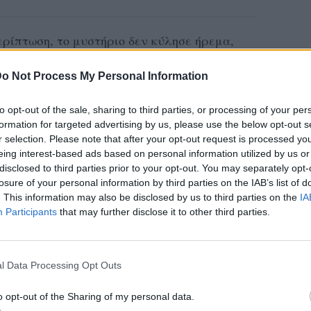
ρίπτωση, το μυστήριο δεν κύλησε ήρεμα,
ια και αιφνιδίασε τον ιερέα… πετώντας την
o Not Process My Personal Information
to opt-out of the sale, sharing to third parties, or processing of your per
ο TikTok και έχει γίνει viral, με πάνω από
formation for targeted advertising by us, please use the below opt-out s
ς και χιλιάδες σχόλια, ο μόλις 11 μηνών
r selection. Please note that after your opt-out request is processed y
eing interest-based ads based on personal information utilized by us or
κό του χέρι, χτυπάει το βιβλίο του ιερέα
disclosed to third parties prior to your opt-out. You may separately opt-
μπήθρα, αφήνοντας τους πάντες άφωνους.
losure of your personal information by third parties on the IAB’s list of
. This information may also be disclosed by us to third parties on the
IA
Participants
that may further disclose it to other third parties.
 Sports hope you find this as funny as we
h No - Kreepa
l Data Processing Opt Outs
ην εκκλησία Our Lady of Pompeii, στο
o opt-out of the Sharing of my personal data.