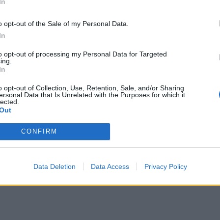
In
liams κρατά τον γιο της και δίπλα της ο
 αποσπάσματα από τη Βίβλο.
o opt-out of the Sale of my Personal Data.
In
ΔΙΑΦΗΜΙΣΗ
to opt-out of processing my Personal Data for Targeted
ing.
In
o opt-out of Collection, Use, Retention, Sale, and/or Sharing
ersonal Data that Is Unrelated with the Purposes for which it
lected.
Out
CONFIRM
Data Deletion
Data Access
Privacy Policy