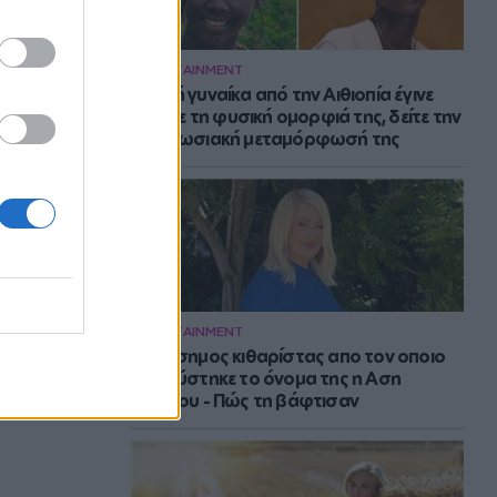
ENTERTAINMENT
Νεαρή γυναίκα από την Αιθιοπία έγινε
viral με τη φυσική ομορφιά της, δείτε την
εντυπωσιακή μεταμόρφωσή της
ENTERTAINMENT
Ο διάσημος κιθαρίστας απο τον οποιο
εμπνεύστηκε το όνομα της η Αση
Μπήλιου - Πώς τη βάφτισαν