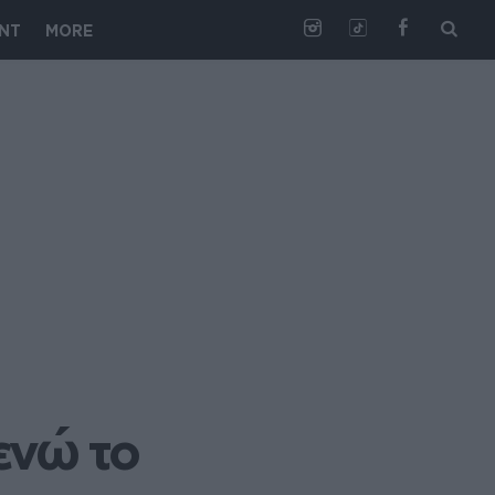
NT
MORE
νώ το 