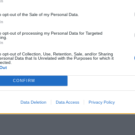
In
o opt-out of the Sale of my Personal Data.
In
to opt-out of processing my Personal Data for Targeted
ing.
In
o opt-out of Collection, Use, Retention, Sale, and/or Sharing
ersonal Data that Is Unrelated with the Purposes for which it
tagram.
lected.
Out
πό το χρήστη Tamta (@officialtamta)
CONFIRM
Data Deletion
Data Access
Privacy Policy
ΔΙΑΦΗΜΙΣΗ