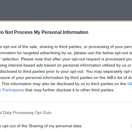
o Not Process My Personal Information
στο Instagram η Τάμτα μοιράζεται με τους
ιες στιγμές από τις καλοκαιρινές της
to opt-out of the sale, sharing to third parties, or processing of your per
τιγμές χαλάρωσης στον ήλιο και δίπλα στη
formation for targeted advertising by us, please use the below opt-out s
r selection. Please note that after your opt-out request is processed y
eing interest-based ads based on personal information utilized by us or
disclosed to third parties prior to your opt-out. You may separately opt-
γραφίες του καρουζέλ βλέπουμε και τον
losure of your personal information by third parties on the IAB’s list of
ωστα.
. This information may also be disclosed by us to third parties on the
IA
Participants
that may further disclose it to other third parties.
l Data Processing Opt Outs
o opt-out of the Sharing of my personal data.