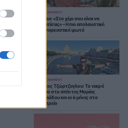
ENTERTAINMENT
Μπάρκα: «Στο χέρι σου είναι να
αδυνατίσεις» – Η πιο απολαυστική
αυτοσαρκαστική φωτό
ENTERTAINMENT
Στράτος Τζώρτζογλου: Το νεκρό
έμβρυο στο σπίτι της Μαρίας
Γεωργιάδου και οι 6 μήνες στο
ψυχιατρείο