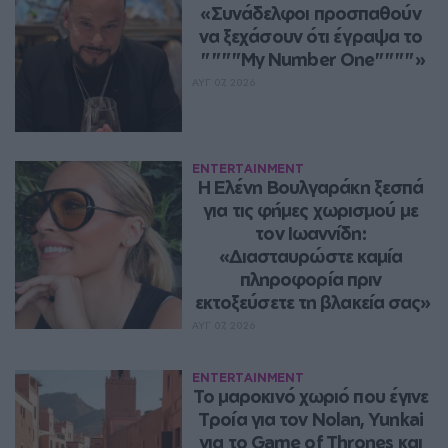
«Συνάδελφοι προσπαθούν 
να ξεχάσουν ότι έγραψα το 
""""My Number One""""»
ΑΥΓ 07, 2026
ENTERTAINMENT
Η Ελένη Βουλγαράκη ξεσπά 
για τις φήμες χωρισμού με 
τον Ιωαννίδη: 
«Διασταυρώστε καμία 
πληροφορία πριν 
εκτοξεύσετε τη βλακεία σας»
ΑΥΓ 07, 2026
ENTERTAINMENT
Το μαροκινό χωριό που έγινε 
Τροία για τον Nolan, Yunkai 
για το Game of Thrones και 