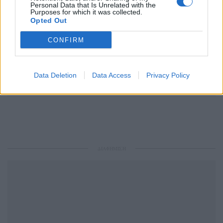
Personal Data that Is Unrelated with the
Purposes for which it was collected.
Opted Out
CONFIRM
Ακολουθήστε το Pink.gr στο
Google News
και
μάθετε πρώτοι
τα πιο hot νέα
.
Data Deletion
Data Access
Privacy Policy
Ακολουθήστε το Pink.gr και στο
Instagram
ΔΙΑΦΗΜΙΣΗ