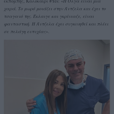
εκπομπής, Καλοκαίρι #Yes: «
Η Όλγα είναι μια
χαρά. Το μωρό μοιάζει στην Άντζελα και έχει το
τσαγανό της. Έκλαιγε και γκρίνιαζε, είναι
φανταστική.
Η Άντζελα έχει συγκινηθεί
και πλέει
σε πελάγη ευτυχίας
».