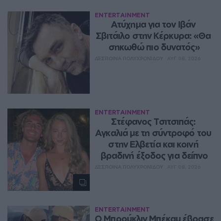
ENTERTAINMENT
Ατύχημα για τον Ιβάν 
Σβιτάιλο στην Κέρκυρα: «Θα 
σηκωθώ πιο δυνατός»
ΔΈΣΠΟΙΝΑ ΠΟΛΥΧΡΟΝΊΔΟΥ
ΑΥΓ 08, 2026
ENTERTAINMENT
Στέφανος Τσιτσιπάς: 
Αγκαλιά με τη σύντροφό του 
στην Ελβετία και κοινή 
βραδινή έξοδος για δείπνο
ΔΈΣΠΟΙΝΑ ΠΟΛΥΧΡΟΝΊΔΟΥ
ΑΥΓ 08, 2026
ENTERTAINMENT
Ο Μπρούκλιν Μπέκαμ έβρασε 