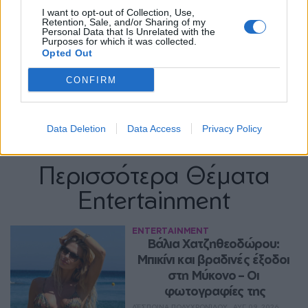
I want to opt-out of Collection, Use,
Retention, Sale, and/or Sharing of my
Personal Data that Is Unrelated with the
Purposes for which it was collected.
Opted Out
CONFIRM
Data Deletion
Data Access
Privacy Policy
Περισσότερα Θέματα
Entertainment
ENTERTAINMENT
Βάλια Χατζηθεοδώρου: 
Μπικίνι και βραδινές έξοδοι 
στη Μύκονο – Οι 
φωτογραφίες της
ΔΈΣΠΟΙΝΑ ΠΟΛΥΧΡΟΝΊΔΟΥ
ΑΥΓ 09, 2026