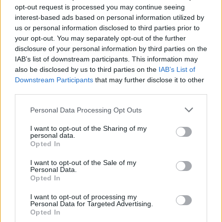
Ακολουθήστε το Pink.gr στο
Google News
και
opt-out request is processed you may continue seeing
μάθετε πρώτοι
τα πιο hot νέα
.
interest-based ads based on personal information utilized by
us or personal information disclosed to third parties prior to
Ακολουθήστε το Pink.gr και στο
Instagram
your opt-out. You may separately opt-out of the further
disclosure of your personal information by third parties on the
IAB’s list of downstream participants. This information may
also be disclosed by us to third parties on the
IAB’s List of
Downstream Participants
that may further disclose it to other
third parties.
ΔΙΑΦΗΜΙΣΗ
Personal Data Processing Opt Outs
I want to opt-out of the Sharing of my
personal data.
Opted In
I want to opt-out of the Sale of my
Personal Data.
Opted In
I want to opt-out of processing my
Personal Data for Targeted Advertising.
Opted In