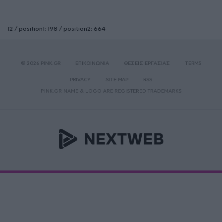
12 / position1: 198 / position2: 664
© 2026 PINK.GR
ΕΠΙΚΟΙΝΩΝΙΑ
ΘΕΣΕΙΣ ΕΡΓΑΣΙΑΣ
TERMS
PRIVACY
SITE MAP
RSS
PINK.GR NAME & LOGO ARE REGISTERED TRADEMARKS