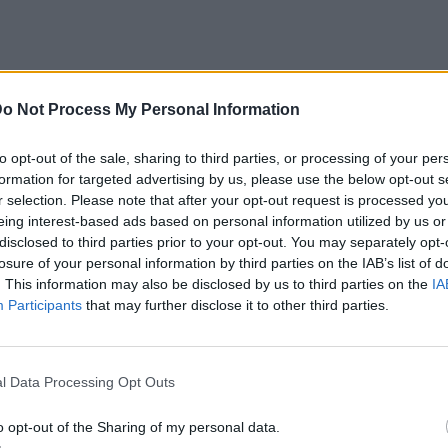
o Not Process My Personal Information
to opt-out of the sale, sharing to third parties, or processing of your per
formation for targeted advertising by us, please use the below opt-out s
r selection. Please note that after your opt-out request is processed y
eing interest-based ads based on personal information utilized by us or
disclosed to third parties prior to your opt-out. You may separately opt-
losure of your personal information by third parties on the IAB’s list of
 φυσική ομορφιά, κάποια από τα οποία
. This information may also be disclosed by us to third parties on the
IA
Participants
that may further disclose it to other third parties.
προσβάσιμα το χειμώνα ή να είναι δύσκολη η
ν ευκαιρία να απολαύσεις τρεχούμενα νερά
τητες, ενώ θα βρεις πιο εύκολα καταλύματα,
l Data Processing Opt Outs
ρίς τα πλήθη του χειμώνα και σε καλύτερες
o opt-out of the Sharing of my personal data.