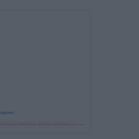
tagram.
Η δημοσίευση κοινοποιήθηκε από το χρήστη Tsepelovo, Zagori, Greece 🇬🇷 (@tsepelovo_zagorochoria)