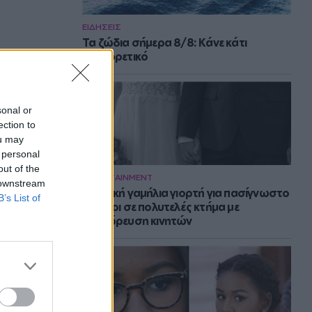
ΕΙΔΗΣΕΙΣ
Τα ζώδια σήμερα 8/8: Κάνε κάτι
διαφορετικό
sonal or
ection to
ou may
 personal
out of the
ENTERTAINMENT
 downstream
Μυστική γαμήλια γιορτή για πασίγνωστο
B’s List of
ζευγάρι σε πολυτελές κτήμα με
απαγόρευση κινητών