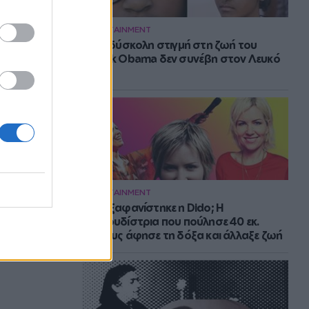
ENTERTAINMENT
Η πιο δύσκολη στιγμή στη ζωή του
Barack Obama δεν συνέβη στον Λευκό
Οίκο
ENTERTAINMENT
Πού εξαφανίστηκε η Dido; Η
τραγουδίστρια που πούλησε 40 εκ.
δίσκους άφησε τη δόξα και άλλαξε ζωή