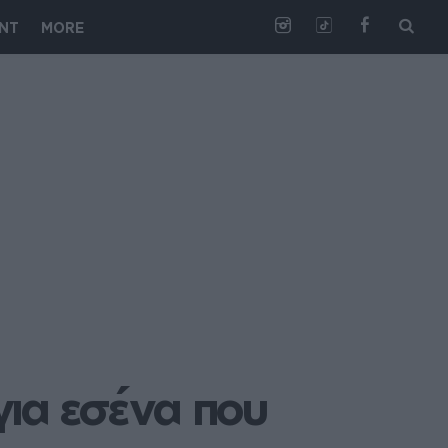
NT
MORE
ια εσένα που 