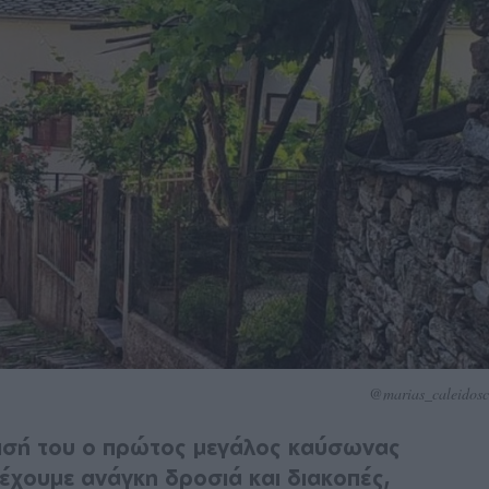
@marias_caleidosc
νισή του ο πρώτος μεγάλος καύσωνας
 έχουμε ανάγκη δροσιά και διακοπές,