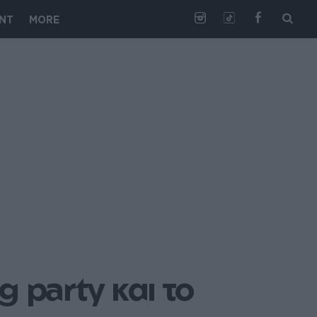
NT
MORE
party και το 