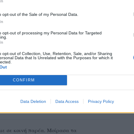
In
o opt-out of the Sale of my Personal Data.
In
to opt-out of processing my Personal Data for Targeted
ing.
In
o opt-out of Collection, Use, Retention, Sale, and/or Sharing
ersonal Data that Is Unrelated with the Purposes for which it
lected.
Out
CONFIRM
Data Deletion
Data Access
Privacy Policy
με σε κοινή παρέα. Μοίρασα τα