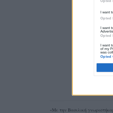
Opted 
I want t
Opted 
I want 
Advertis
Opted 
I want t
of my P
was col
Opted 
«Με την Βασιλική γνωριστήκα