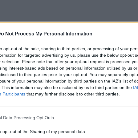
ή είσοδο στο χώρο που έγινε η δεξίωση και
o Not Process My Personal Information
χορεύοντας με τα αγαπημένα τους πρόσωπα
to opt-out of the sale, sharing to third parties, or processing of your per
formation for targeted advertising by us, please use the below opt-out s
α, το ζευγάρι βρέθηκε στη γενέτειρα της
r selection. Please note that after your opt-out request is processed y
όπου ο τραγουδιστής έκανε πρόταση γάμου
eing interest-based ads based on personal information utilized by us or
disclosed to third parties prior to your opt-out. You may separately opt-
losure of your personal information by third parties on the IAB’s list of
. This information may also be disclosed by us to third parties on the
IA
η γάμου στη σύντροφό του και σχεδόν
Participants
that may further disclose it to other third parties.
ροστά τις προετοιμασίες για την πιο όμορφη
l Data Processing Opt Outs
ΔΙΑΦΗΜΙΣΗ
o opt-out of the Sharing of my personal data.