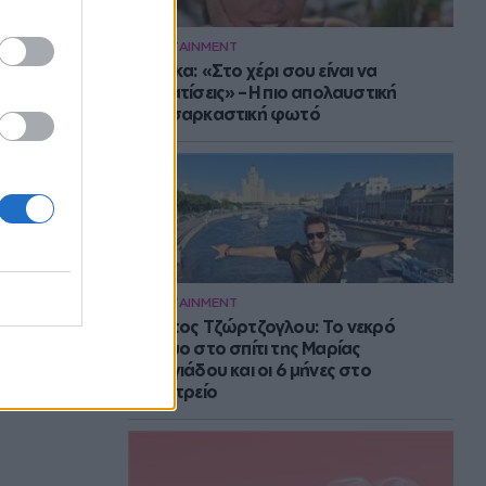
ENTERTAINMENT
Μπάρκα: «Στο χέρι σου είναι να
αδυνατίσεις» – Η πιο απολαυστική
αυτοσαρκαστική φωτό
ENTERTAINMENT
Στράτος Τζώρτζογλου: Το νεκρό
έμβρυο στο σπίτι της Μαρίας
Γεωργιάδου και οι 6 μήνες στο
ψυχιατρείο