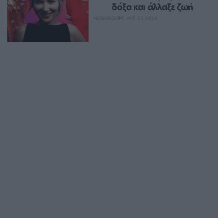
δόξα και άλλαξε ζωή
NEWSROOM
ΑΥΓ 07, 2026