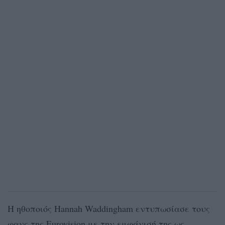
Η ηθοποιός Hannah Waddingham εντυπωσίασε τους
φανς της Eurovision με την εμφάνισή της ως