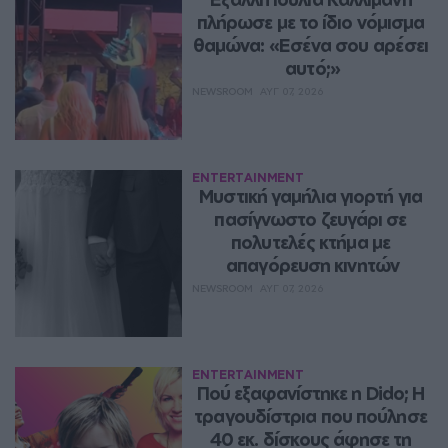
πλήρωσε με το ίδιο νόμισμα 
θαμώνα: «Εσένα σου αρέσει 
αυτό;»
NEWSROOM
ΑΥΓ 07, 2026
ENTERTAINMENT
Μυστική γαμήλια γιορτή για 
πασίγνωστο ζευγάρι σε 
πολυτελές κτήμα με 
απαγόρευση κινητών
NEWSROOM
ΑΥΓ 07, 2026
ENTERTAINMENT
Πού εξαφανίστηκε η Dido; Η 
τραγουδίστρια που πούλησε 
40 εκ. δίσκους άφησε τη 