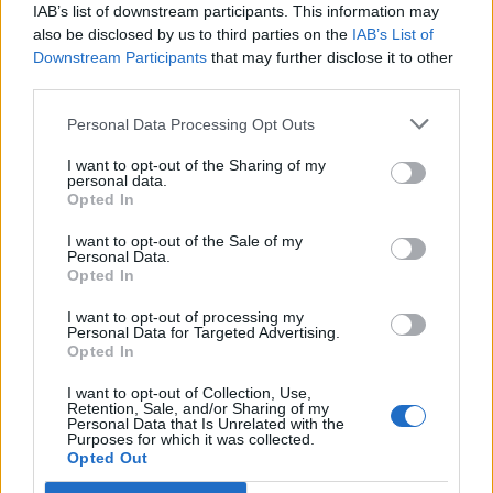
IAB’s list of downstream participants. This information may
also be disclosed by us to third parties on the
IAB’s List of
Downstream Participants
that may further disclose it to other
third parties.
Personal Data Processing Opt Outs
I want to opt-out of the Sharing of my
personal data.
Opted In
I want to opt-out of the Sale of my
Personal Data.
Opted In
I want to opt-out of processing my
Personal Data for Targeted Advertising.
Opted In
I want to opt-out of Collection, Use,
Retention, Sale, and/or Sharing of my
Personal Data that Is Unrelated with the
Ακολουθήστε το Pink.gr στο
Google News
και
Purposes for which it was collected.
Opted Out
μάθετε πρώτοι
τα πιο hot νέα
.