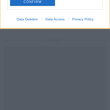
CONFIRM
Ακολουθήστε το Pink.gr και στο
Instagram
Data Deletion
Data Access
Privacy Policy
ΔΙΑΦΗΜΙΣΗ