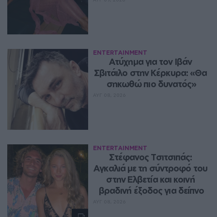
ENTERTAINMENT
Ατύχημα για τον Ιβάν 
Σβιτάιλο στην Κέρκυρα: «Θα 
σηκωθώ πιο δυνατός»
ΑΥΓ 08, 2026
ENTERTAINMENT
Στέφανος Τσιτσιπάς: 
Αγκαλιά με τη σύντροφό του 
στην Ελβετία και κοινή 
βραδινή έξοδος για δείπνο
ΑΥΓ 08, 2026