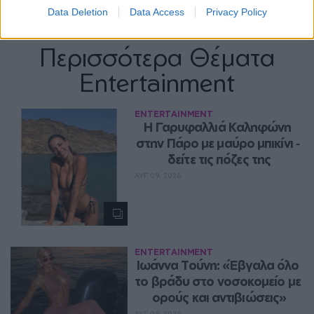
Data Deletion
Data Access
Privacy Policy
Περισσότερα Θέματα
Entertainment
ENTERTAINMENT
Η Γαρυφαλλιά Καληφώνη 
στην Πάρο με μαύρο μπικίνι ‑ 
δείτε τις πόζες της
ΑΥΓ 09, 2026
ENTERTAINMENT
Ιωάννα Τούνη: «Έβγαλα όλο 
το βράδυ στο νοσοκομείο με 
ορούς και αντιβιώσεις»
ΑΥΓ 09, 2026