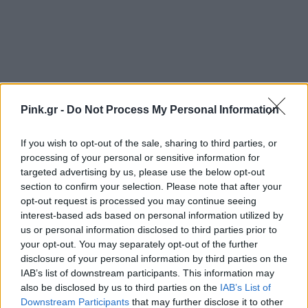
Pink.gr -
Do Not Process My Personal Information
If you wish to opt-out of the sale, sharing to third parties, or
processing of your personal or sensitive information for
targeted advertising by us, please use the below opt-out
section to confirm your selection. Please note that after your
Ακολουθήστε το Pink.gr στο
Google News
και
opt-out request is processed you may continue seeing
μάθετε πρώτοι
τα πιο hot νέα
.
interest-based ads based on personal information utilized by
us or personal information disclosed to third parties prior to
Ακολουθήστε το Pink.gr και στο
Instagram
your opt-out. You may separately opt-out of the further
disclosure of your personal information by third parties on the
IAB’s list of downstream participants. This information may
also be disclosed by us to third parties on the
IAB’s List of
Downstream Participants
that may further disclose it to other