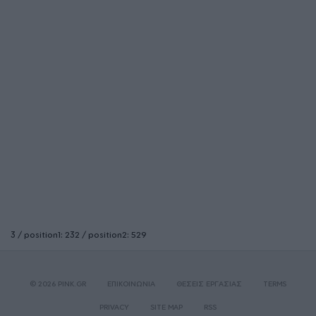
3 / position1: 232 / position2: 529
© 2026 PINK.GR
ΕΠΙΚΟΙΝΩΝΙΑ
ΘΕΣΕΙΣ ΕΡΓΑΣΙΑΣ
TERMS
PRIVACY
SITE MAP
RSS