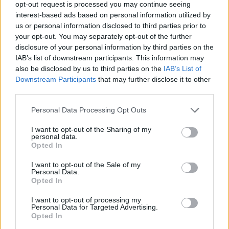
opt-out request is processed you may continue seeing
interest-based ads based on personal information utilized by
us or personal information disclosed to third parties prior to
your opt-out. You may separately opt-out of the further
disclosure of your personal information by third parties on the
IAB’s list of downstream participants. This information may
also be disclosed by us to third parties on the
IAB’s List of
Downstream Participants
that may further disclose it to other
Ακολουθήστε το Pink.gr στο
Google News
και
third parties.
μάθετε πρώτοι
τα πιο hot νέα
.
Personal Data Processing Opt Outs
Ακολουθήστε το Pink.gr και στο
Instagram
I want to opt-out of the Sharing of my
personal data.
Opted In
I want to opt-out of the Sale of my
Personal Data.
Opted In
ΔΙΑΦΗΜΙΣΗ
I want to opt-out of processing my
Personal Data for Targeted Advertising.
Opted In