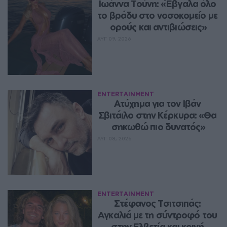
Ιωάννα Τούνη: «Έβγαλα όλο 
το βράδυ στο νοσοκομείο με 
ορούς και αντιβιώσεις»
ΑΥΓ 09, 2026
ENTERTAINMENT
Ατύχημα για τον Ιβάν 
Σβιτάιλο στην Κέρκυρα: «Θα 
σηκωθώ πιο δυνατός»
ΑΥΓ 08, 2026
ENTERTAINMENT
Στέφανος Τσιτσιπάς: 
Αγκαλιά με τη σύντροφό του 
στην Ελβετία και κοινή 