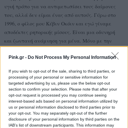
υγιή τρόπο για να αντιμετωπίσει τους δαίμονες
του, αλλά δεν είμαι ένας από αυτούς. Γύρω στο
1996, ο φίλος μου Κέβιν Οκόιν και εγώ γίναμε
αποδέκτες ρητορικής μίσους. Είναι μια οδυνηρή
και ζωντανή ανάμνηση για μένα. Μόνο με την
αποδοχή της ευθύνης για τη συμπεριφορά μας σε
αυτήν τη ζωή, μπορούμε να επανορθώσουμε και να
Pink.gr -
Do Not Process My Personal Information
σεβαστούμε αληθινά ο ένας τον άλλον και του
If you wish to opt-out of the sale, sharing to third parties, or
εύχομαι να είναι καλά στο ταξίδι της ζωής του»
processing of your personal or sensitive information for
υπογράμμισε.
targeted advertising by us, please use the below opt-out
section to confirm your selection. Please note that after your
opt-out request is processed you may continue seeing
ΔΙΑΦΗΜΙΣΗ
interest-based ads based on personal information utilized by
us or personal information disclosed to third parties prior to
your opt-out. You may separately opt-out of the further
disclosure of your personal information by third parties on the
IAB’s list of downstream participants. This information may