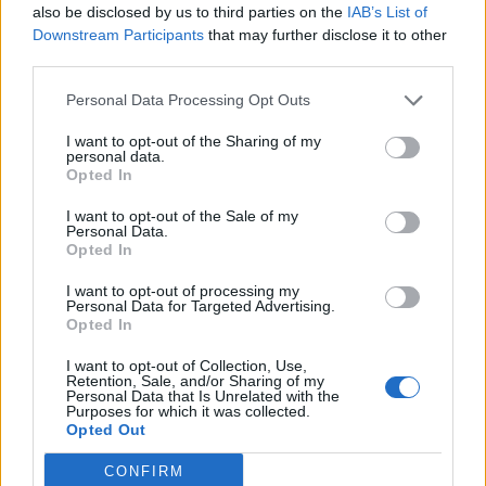
also be disclosed by us to third parties on the
IAB’s List of
Downstream Participants
that may further disclose it to other
third parties.
Personal Data Processing Opt Outs
I want to opt-out of the Sharing of my
personal data.
Opted In
I want to opt-out of the Sale of my
Personal Data.
Opted In
I want to opt-out of processing my
Personal Data for Targeted Advertising.
Opted In
I want to opt-out of Collection, Use,
Retention, Sale, and/or Sharing of my
Ακολουθήστε το Pink.gr στο
Google News
και
Personal Data that Is Unrelated with the
Purposes for which it was collected.
μάθετε πρώτοι
τα πιο hot νέα
.
Opted Out
Ακολουθήστε το Pink.gr και στο
Instagram
CONFIRM