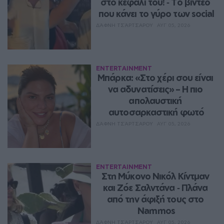
στο κεφάλι του! ‑ Tο βίντεο 
που κάνει το γύρο των social
ΔΆΦΝΗ ΤΣΆΡΤΣΑΡΟΥ
ΑΥΓ 05, 2026
ENTERTAINMENT
Μπάρκα: «Στο χέρι σου είναι 
να αδυνατίσεις» – Η πιο 
απολαυστική 
αυτοσαρκαστική φωτό
ΔΆΦΝΗ ΤΣΆΡΤΣΑΡΟΥ
ΑΥΓ 05, 2026
ENTERTAINMENT
Στη Μύκονο Νικόλ Κίντμαν 
και Ζόε Σαλντάνα ‑ Πλάνα 
από την άφιξή τους στο 
Nammos
ΔΆΦΝΗ ΤΣΆΡΤΣΑΡΟΥ
ΑΥΓ 05, 2026