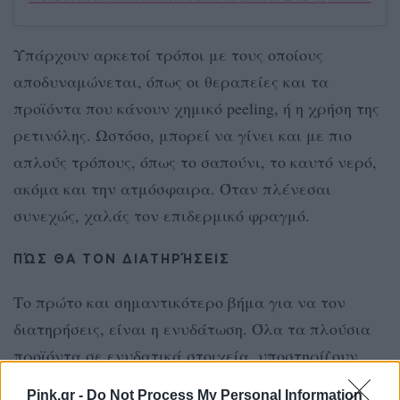
Υπάρχουν αρκετοί τρόποι με τους οποίους
αποδυναμώνεται, όπως οι θεραπείες και τα
προϊόντα που κάνουν χημικό peeling, ή η χρήση της
ρετινόλης. Ωστόσο, μπορεί να γίνει και με πιο
απλούς τρόπους, όπως το σαπούνι, το καυτό νερό,
ακόμα και την ατμόσφαιρα. Όταν πλένεσαι
συνεχώς, χαλάς τον επιδερμικό φραγμό.
ΠΏΣ ΘΑ ΤΟΝ ΔΙΑΤΗΡΉΣΕΙΣ
Το πρώτο και σημαντικότερο βήμα για να τον
διατηρήσεις, είναι η ενυδάτωση. Όλα τα πλούσια
προϊόντα σε ενυδατικά στοιχεία, υποστηρίζουν
τον φραγμό σε μεγάλο βαθμό. Αν έχεις κάποια
Pink.gr -
Do Not Process My Personal Information