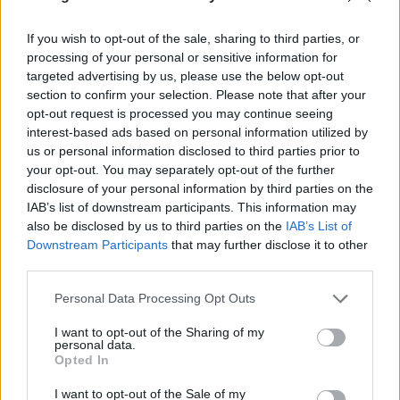
δερματική πάθηση, όπως έκζεμα, ροδόχρου ακμή
και δερματίτιδα, θα χρειαστείς σίγουρα
If you wish to opt-out of the sale, sharing to third parties, or
processing of your personal or sensitive information for
υποστήριξη γιατί αυτά χειροτερεύουν. Τα
targeted advertising by us, please use the below opt-out
ενυδατικά προϊόντα, βελτιώνουν την φλεγμονή
section to confirm your selection. Please note that after your
και την όψη της επιδερμίδας.
opt-out request is processed you may continue seeing
interest-based ads based on personal information utilized by
us or personal information disclosed to third parties prior to
Επιπλέον, το καθαριστικό προσώπου, ή το
your opt-out. You may separately opt-out of the further
αφρόλουτρό σου, πρέπει να έχει ισορροπημένο PH
disclosure of your personal information by third parties on the
IAB’s list of downstream participants. This information may
και το νερό θα πρέπει να μην είναι καυτό.
also be disclosed by us to third parties on the
IAB’s List of
Σύμφωνα με ειδικούς, το
skin cycling
, που είναι η
Downstream Participants
that may further disclose it to other
τάση του TikTok, μπορεί να σε βοηθήσει αρκετά με
third parties.
αυτό το θέμα.
Personal Data Processing Opt Outs
ΔΙΑΦΗΜΙΣΗ
I want to opt-out of the Sharing of my
personal data.
Opted In
I want to opt-out of the Sale of my