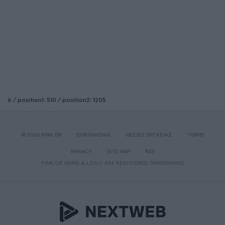
6 / position1: 510 / position2: 1205
© 2026 PINK.GR
ΕΠΙΚΟΙΝΩΝΙΑ
ΘΕΣΕΙΣ ΕΡΓΑΣΙΑΣ
TERMS
PRIVACY
SITE MAP
RSS
PINK.GR NAME & LOGO ARE REGISTERED TRADEMARKS