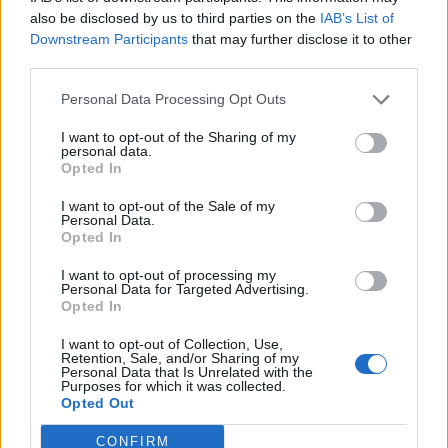
also be disclosed by us to third parties on the
IAB’s List of
Downstream Participants
that may further disclose it to other
third parties.
Personal Data Processing Opt Outs
I want to opt-out of the Sharing of my
personal data.
Opted In
I want to opt-out of the Sale of my
Personal Data.
Opted In
I want to opt-out of processing my
Personal Data for Targeted Advertising.
Opted In
I want to opt-out of Collection, Use,
Retention, Sale, and/or Sharing of my
Personal Data that Is Unrelated with the
Ακολουθήστε το Pink.gr στο
Google News
και
Purposes for which it was collected.
μάθετε πρώτοι
τα πιο hot νέα
.
Opted Out
CONFIRM
Ακολουθήστε το Pink.gr και στο
Instagram