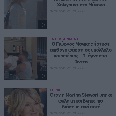
Χόλιγουντ στη Μύκονο
NEWSROOM
ΑΥΓ 06, 2026
ENTERTAINMENT
Ο Γιώργος Μανίκας έστησε 
απίθανη φάρσα σε υπάλληλο 
καφετέριας – Τι έγινε στο 
βίντεο
NEWSROOM
ΑΥΓ 06, 2026
THINK
Όταν η Martha Stewart μπήκε 
φυλακή και βγήκε πιο 
διάσημη από ποτέ
NEWSROOM
ΑΥΓ 06, 2026