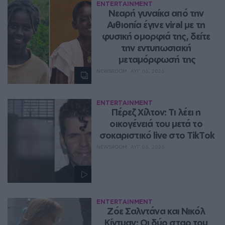
ENTERTAINMENT
Νεαρή γυναίκα από την 
Αιθιοπία έγινε viral με τη 
φυσική ομορφιά της, δείτε 
την εντυπωσιακή 
μεταμόρφωσή της
NEWSROOM
ΑΥΓ 06, 2026
ENTERTAINMENT
Πέρεζ Χίλτον: Τι λέει η 
οικογένειά του μετά το 
σοκαριστικό live στο TikTok
NEWSROOM
ΑΥΓ 06, 2026
ENTERTAINMENT
Ζόε Σαλντάνα και Νικόλ 
Κίντμαν: Οι δύο σταρ του 