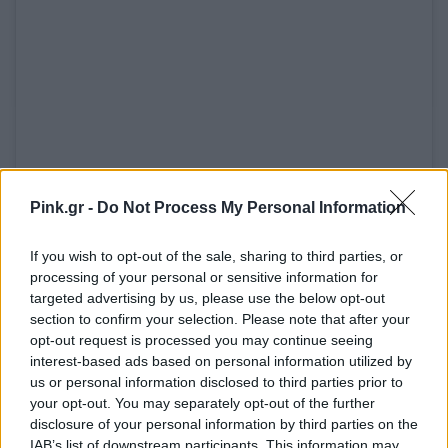
View this post on Instagram
Pink.gr -
Do Not Process My Personal Information
A post shared by Nana Veneti (@nanaveneti_official)
If you wish to opt-out of the sale, sharing to third parties, or
[ΠΗΓΗ]
processing of your personal or sensitive information for
targeted advertising by us, please use the below opt-out
section to confirm your selection. Please note that after your
opt-out request is processed you may continue seeing
ΔΙΑΦΗΜΙΣΗ
interest-based ads based on personal information utilized by
us or personal information disclosed to third parties prior to
your opt-out. You may separately opt-out of the further
disclosure of your personal information by third parties on the
IAB’s list of downstream participants. This information may