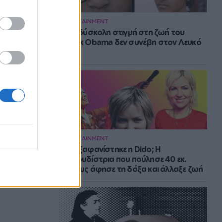
ENTERTAINMENT
Η πιο δύσκολη στιγμή στη ζωή του
Barack Obama δεν συνέβη στον Λευκό
Οίκο
ENTERTAINMENT
Πού εξαφανίστηκε η Dido; Η
τραγουδίστρια που πούλησε 40 εκ.
δίσκους άφησε τη δόξα και άλλαξε ζωή