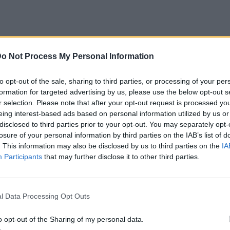
o Not Process My Personal Information
to opt-out of the sale, sharing to third parties, or processing of your per
ει πλάκα αυτό, δεν το έχω ξαναπεί. Έκανα
formation for targeted advertising by us, please use the below opt-out s
ικό Ναυτικό Νοσοκομείο και ένας νεαρός
r selection. Please note that after your opt-out request is processed y
eing interest-based ads based on personal information utilized by us or
ένα τεστ;''. Του λέω ''άσε με τώρα''. Και με
disclosed to third parties prior to your opt-out. You may separately opt-
 πάει για τεστ. Με παίρνει τηλέφωνο την
losure of your personal information by third parties on the IAB’s list of
. This information may also be disclosed by us to third parties on the
IA
'Μπορείτε να ξαναέρθετε να κάνετε την
Participants
that may further disclose it to other third parties.
;''. Μου λέει: ''Είναι ένα νούμερο που δεν
ν επόμενη μέρα, έκανα εξέταση και ήταν ένας
λά όλα είναι καλά», εξομολογήθηκε ο
l Data Processing Opt Outs
o opt-out of the Sharing of my personal data.