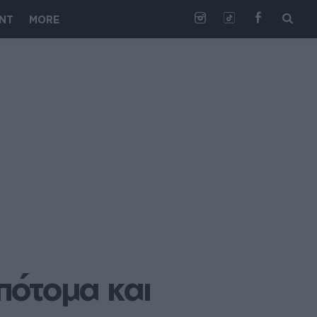
NT
MORE
ότομα και 