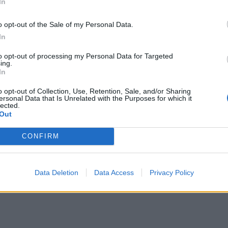
In
 αυτό τη ζωή του ο Σταύρος Θεοδωράκης
αίτερα το αξιακό μου σύστημα γιατί λίγο
o opt-out of the Sale of my Personal Data.
ο θάνατος του πατέρα μου που έφυγε 62
In
ίναι κάτι που υπάρχει εκεί στη γωνία και
to opt-out of processing my Personal Data for Targeted
ing.
κε η ζωή μου από αυτό αλλά δεν έχω
In
ο άγχος που έχω για τη ζωή».
o opt-out of Collection, Use, Retention, Sale, and/or Sharing
ersonal Data that Is Unrelated with the Purposes for which it
lected.
Out
CONFIRM
ΔΙΑΦΗΜΙΣΗ
Data Deletion
Data Access
Privacy Policy