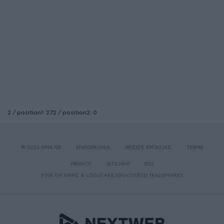
2 / position1: 272 / position2: 0
© 2026 PINK.GR
ΕΠΙΚΟΙΝΩΝΙΑ
ΘΕΣΕΙΣ ΕΡΓΑΣΙΑΣ
TERMS
PRIVACY
SITE MAP
RSS
PINK.GR NAME & LOGO ARE REGISTERED TRADEMARKS