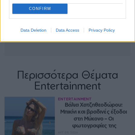
CONFIRM
Data Deletion
Data Access
Privacy Policy
Περισσότερα Θέματα
Entertainment
ENTERTAINMENT
Βάλια Χατζηθεοδώρου: 
Μπικίνι και βραδινές έξοδοι 
στη Μύκονο – Οι 
φωτογραφίες της
ΑΥΓ 09, 2026