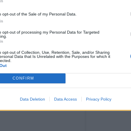
κανείς να επισκεφθεί. Η ιστορία της είναι
In
ίσκεψη στο Άουσβιτς είναι ένα απόλυτο must-
o opt-out of the Sale of my Personal Data.
ο, υπάρχουν επίσης πολλά που πρέπει να
In
ροχη πόλη.
to opt-out of processing my Personal Data for Targeted
ing.
ορικά κτίρια, οι γραφικές πλατείες, οι
In
γραφίες και τα κάστρα. Ανάλογα με το πόσες
o opt-out of Collection, Use, Retention, Sale, and/or Sharing
ersonal Data that Is Unrelated with the Purposes for which it
ία, μια καλή ιδέα είναι μια εκδρομή στο
lected.
Out
ωριό είναι διάσημο για τα έργα τέχνης, που
α.
CONFIRM
Data Deletion
Data Access
Privacy Policy