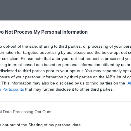
o Not Process My Personal Information
αφέ της Κοπεγχάγης, είτε για τους
to opt-out of the sale, sharing to third parties, or processing of your per
formation for targeted advertising by us, please use the below opt-out s
λλης, είτε για τα κανάλια της Βενετίας,
r selection. Please note that after your opt-out request is processed y
κάθε τύπο ταξιδιώτη. Η επιλογή της πόλης
eing interest-based ads based on personal information utilized by us or
από το πότε θέλεις να πας και τι είδους
disclosed to third parties prior to your opt-out. You may separately opt-
losure of your personal information by third parties on the IAB’s list of
ίσαι στο ψάξιμο, βρίσκεσαι στο σωστό άρθρο,
. This information may also be disclosed by us to third parties on the
IA
που αξίζει να ταξιδέψεις φέτος στην Ευρώπη!
Participants
that may further disclose it to other third parties.
ακοβία, Πολωνία
l Data Processing Opt Outs
βία θεωρείται πλέον μία από τις καλύτερες
o opt-out of the Sharing of my personal data.