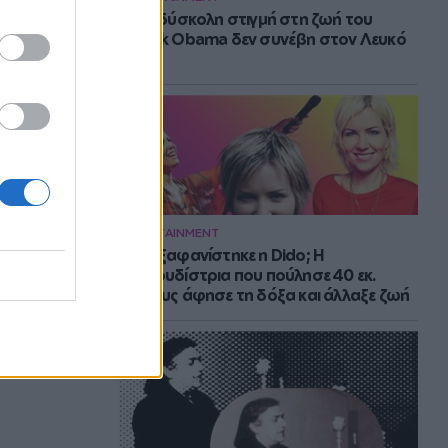
Η πιο δύσκολη στιγμή στη ζωή του
Barack Obama δεν συνέβη στον Λευκό
Οίκο
ENTERTAINMENT
Πού εξαφανίστηκε η Dido; Η
τραγουδίστρια που πούλησε 40 εκ.
δίσκους άφησε τη δόξα και άλλαξε ζωή