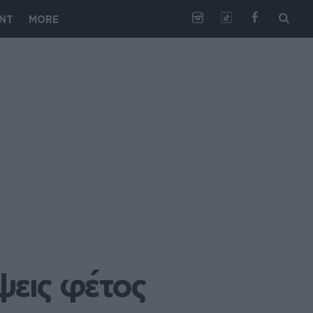
NT
MORE
έψεις φέτος