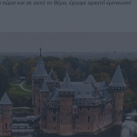
αι τώρα και σε αυτό το θέμα, έχουμε αρκετή έμπνευση!