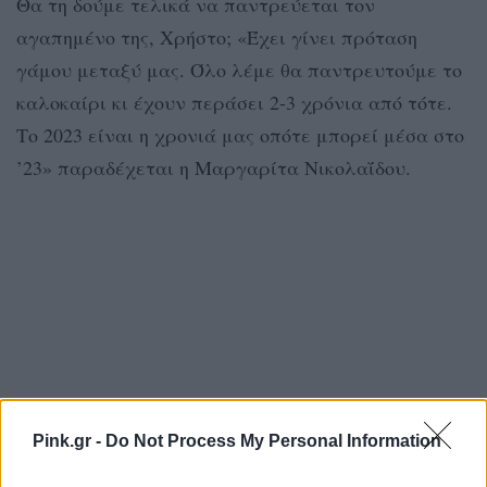
Θα τη δούμε τελικά να παντρεύεται τον
αγαπημένο της, Χρήστο; «Έχει γίνει πρόταση
γάμου μεταξύ μας. Όλο λέμε θα παντρευτούμε το
καλοκαίρι κι έχουν περάσει 2-3 χρόνια από τότε.
Το 2023 είναι η χρονιά μας οπότε μπορεί μέσα στο
’23» παραδέχεται η Μαργαρίτα Νικολαΐδου.
Pink.gr -
Do Not Process My Personal Information