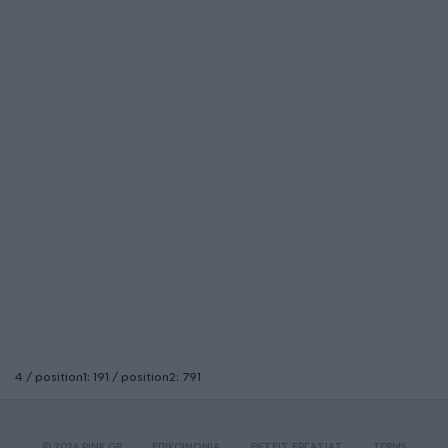
4 / position1: 191 / position2: 791
© 2026 PINK.GR
ΕΠΙΚΟΙΝΩΝΙΑ
ΘΕΣΕΙΣ ΕΡΓΑΣΙΑΣ
TERMS