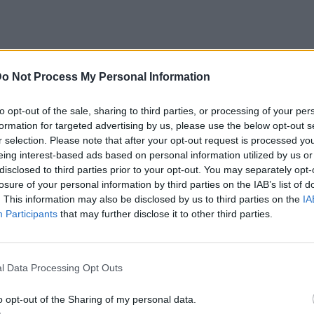
o Not Process My Personal Information
ι η είδηση ότι ο Μπραντ Πιτ πούλησε το 60%
to opt-out of the sale, sharing to third parties, or processing of your per
 δραστηριοποιείται στον χώρο της παραγωγής
formation for targeted advertising by us, please use the below opt-out s
r selection. Please note that after your opt-out request is processed y
eing interest-based ads based on personal information utilized by us or
disclosed to third parties prior to your opt-out. You may separately opt-
ές του σε γαλλικό κολοσσό μίντια. Σύμφωνα
losure of your personal information by third parties on the IAB’s list of
 περιβάλλον του Πιτ είπε: «Ο Μπραντ έχει
. This information may also be disclosed by us to third parties on the
IA
Participants
that may further disclose it to other third parties.
ι μια ήρεμη ζωή το επόμενο διάστημα και
υνταξιοδότησης».
l Data Processing Opt Outs
 άτομο πρόσθεσε πως: «Το σίγουρο είναι ότι
νίες αλλά πρόκειται να αποσυρθεί από τις
o opt-out of the Sharing of my personal data.