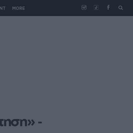
NT
MORE
ηση» ‑ 