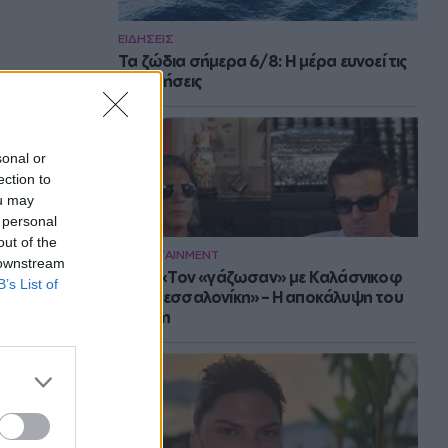
ΕΙΔΗΣΕΙΣ
Τα ζώδια σήμερα 6/8: Η μέρα ευνοεί τις
συζητήσεις
sonal or
ection to
ou may
 personal
out of the
ENTERTAINMENT
 downstream
Νίνο: «Τον «γάζωσαν» με Καλάσνικοφ
B’s List of
στη Θεσσαλονίκη» – Η αποκάλυψη του
Ψινάκη