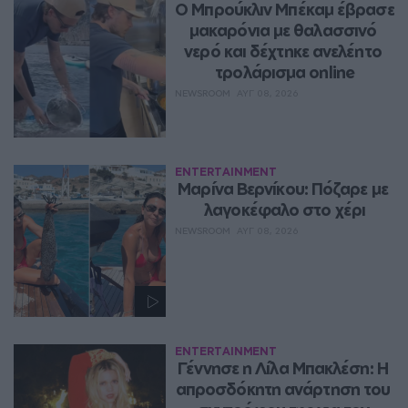
Ο Μπρούκλιν Μπέκαμ έβρασε 
μακαρόνια με θαλασσινό 
νερό και δέχτηκε ανελέητο 
τρολάρισμα online
NEWSROOM
ΑΥΓ 08, 2026
ENTERTAINMENT
Μαρίνα Βερνίκου: Πόζαρε με 
λαγοκέφαλο στο χέρι
NEWSROOM
ΑΥΓ 08, 2026
ENTERTAINMENT
Γέννησε η Λίλα Μπακλέση: Η 
απροσδόκητη ανάρτηση του 