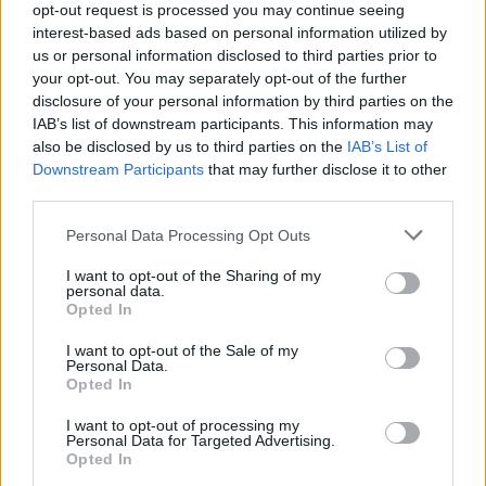
opt-out request is processed you may continue seeing
interest-based ads based on personal information utilized by
us or personal information disclosed to third parties prior to
your opt-out. You may separately opt-out of the further
disclosure of your personal information by third parties on the
IAB’s list of downstream participants. This information may
also be disclosed by us to third parties on the
IAB’s List of
Downstream Participants
that may further disclose it to other
Ακολουθήστε το Pink.gr στο
Google News
και
third parties.
μάθετε πρώτοι
τα πιο hot νέα
.
Personal Data Processing Opt Outs
Ακολουθήστε το Pink.gr και στο
Instagram
I want to opt-out of the Sharing of my
personal data.
Opted In
I want to opt-out of the Sale of my
Personal Data.
Opted In
ΔΙΑΦΗΜΙΣΗ
I want to opt-out of processing my
Personal Data for Targeted Advertising.
Opted In