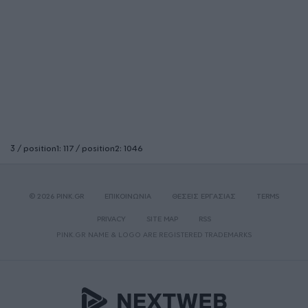
3 / position1: 117 / position2: 1046
© 2026 PINK.GR
ΕΠΙΚΟΙΝΩΝΙΑ
ΘΕΣΕΙΣ ΕΡΓΑΣΙΑΣ
TERMS
PRIVACY
SITE MAP
RSS
PINK.GR NAME & LOGO ARE REGISTERED TRADEMARKS