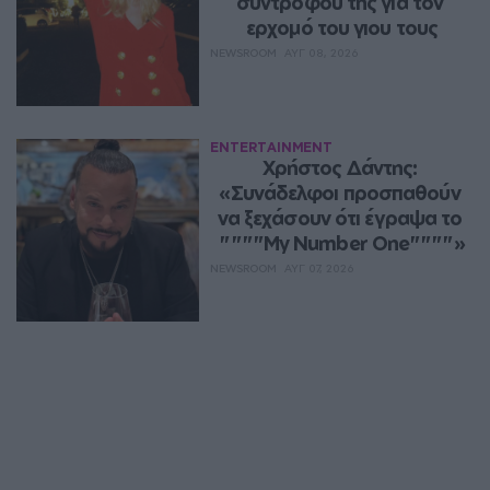
συντρόφου της για τον 
ερχομό του γιου τους
NEWSROOM
ΑΥΓ 08, 2026
ENTERTAINMENT
Χρήστος Δάντης: 
«Συνάδελφοι προσπαθούν 
να ξεχάσουν ότι έγραψα το 
""""My Number One""""»
NEWSROOM
ΑΥΓ 07, 2026