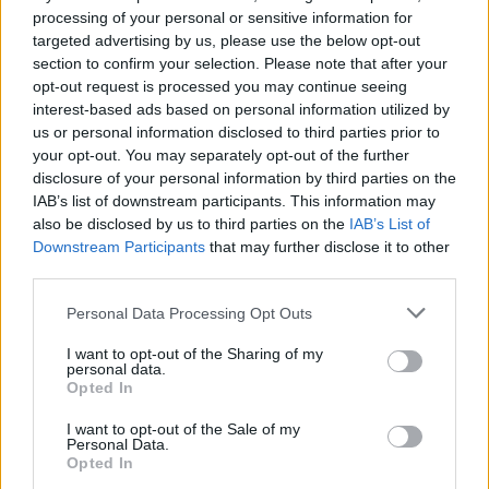
τέχνης από γυναίκες. Οι τιμές για έργα τέχνης
processing of your personal or sensitive information for
από γυναίκες «αυξάνονται επί του παρόντος 29%
targeted advertising by us, please use the below opt-out
section to confirm your selection. Please note that after your
πιο γρήγορα από ό,τι για την τέχνη ανδρών
opt-out request is processed you may continue seeing
καλλιτεχνών», γράφει η Sieghart στον The Guardian.
interest-based ads based on personal information utilized by
us or personal information disclosed to third parties prior to
«Υπάρχει ακόμη πολύς δρόμος μέχρι να κερδίσουν
your opt-out. You may separately opt-out of the further
disclosure of your personal information by third parties on the
οι γυναίκες καλλιτέχνες όσο και οι άντρες»,
IAB’s list of downstream participants. This information may
καταλήγει το ντοκιμαντέρ. «Αλλά επιτέλους
also be disclosed by us to third parties on the
IAB’s List of
Downstream Participants
that may further disclose it to other
κινούμαστε προς τη σωστή κατεύθυνση».
third parties.
ΔΙΑΦΗΜΙΣΗ
Personal Data Processing Opt Outs
I want to opt-out of the Sharing of my
personal data.
Opted In
I want to opt-out of the Sale of my
Personal Data.
Opted In