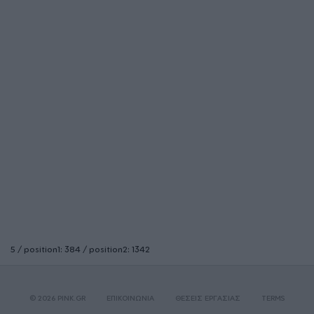
5 / position1: 384 / position2: 1342
© 2026 PINK.GR
ΕΠΙΚΟΙΝΩΝΙΑ
ΘΕΣΕΙΣ ΕΡΓΑΣΙΑΣ
TERMS