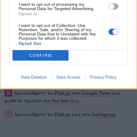
I want to opt-out of processing my
Personal Data for Targeted Advertising.
Opted In
I want to opt-out of Collection, Use,
Retention, Sale, and/or Sharing of my
Personal Data that Is Unrelated with the
Purposes for which it was collected.
Opted Out
CONFIRM
Data Deletion
Data Access
Privacy Policy
Ακολουθήστε το Pink.gr στο
Google News
και
μάθετε πρώτοι
τα πιο hot νέα
.
Ακολουθήστε το Pink.gr και στο
Instagram