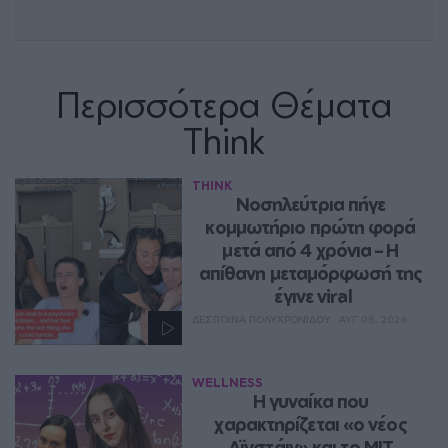
Περισσότερα Θέματα
Think
THINK
Νοσηλεύτρια πήγε 
κομμωτήριο πρώτη φορά 
μετά από 4 χρόνια – Η 
απίθανη μεταμόρφωσή της 
έγινε viral
ΔΈΣΠΟΙΝΑ ΠΟΛΥΧΡΟΝΊΔΟΥ
ΑΥΓ 08, 2026
WELLNESS
Η γυναίκα που 
χαρακτηρίζεται «ο νέος 
Αϊνστάιν» και το MIT 