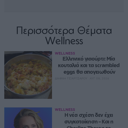
Περισσότερα Θέματα
Wellness
WELLNESS
Ελληνικό γιαούρτι: Μία 
κουταλιά και τα scrambled 
eggs θα απογειωθούν
ΔΆΦΝΗ ΤΣΆΡΤΣΑΡΟΥ
ΑΥΓ 08, 2026
WELLNESS
Η νέα σχέση δεν έχει 
συγκατοίκηση – Και η 
Charlize Theron το 