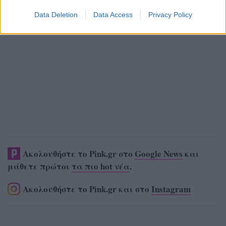
Data Deletion
Data Access
Privacy Policy
Ακολουθήστε το Pink.gr στο
Google News
και
μάθετε πρώτοι
τα πιο hot νέα
.
Ακολουθήστε το Pink.gr και στο
Instagram