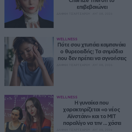
επιβεβαιώνει
ΔΆΦΝΗ ΤΣΆΡΤΣΑΡΟΥ
ΑΥΓ 08, 2026
WELLNESS
Πότε σου χτυπάει καμπανάκι 
ο θυρεοειδής; Τα σημάδια 
που δεν πρέπει να αγνοήσεις
ΔΆΦΝΗ ΤΣΆΡΤΣΑΡΟΥ
ΑΥΓ 08, 2026
WELLNESS
Η γυναίκα που 
χαρακτηρίζεται «ο νέος 
Αϊνστάιν» και το MIT 
παραλίγο να την ... χάσει
ΔΆΦΝΗ ΤΣΆΡΤΣΑΡΟΥ
ΑΥΓ 08, 2026