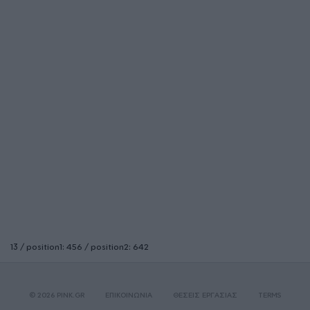
13 / position1: 456 / position2: 642
© 2026 PINK.GR
ΕΠΙΚΟΙΝΩΝΙΑ
ΘΕΣΕΙΣ ΕΡΓΑΣΙΑΣ
TERMS