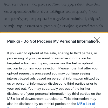
πάντα ήθελες να μάθεις πώς να χορεύεις σάλσα,
να παρακολουθείς ένα μάθημα μαγειρικής ή να
συμμετέχεις σε μερικά παιχνίδια paintball, άδραξε
αυτήν την ευκαιρία για να ξεκινήσεις αυτά τα νέα
χόμπι και ακόμη και να κάνεις νέους φίλους. Όχι
μόνο θα διασκεδάσεις και θα συναντήσεις
Pink.gr -
Do Not Process My Personal Information
ενδιαφέροντες ανθρώπους, αλλά αποδεικνύεις
If you wish to opt-out of the sale, sharing to third parties, or
στον εαυτό σου ότι η ζωή συνεχίζεται ακόμα και
processing of your personal or sensitive information for
όταν αυτό το άτομο δεν είναι πλέον μέρος της.
targeted advertising by us, please use the below opt-out
section to confirm your selection. Please note that after your
Κάνε ένα διάλειμμα από τα social media
opt-out request is processed you may continue seeing
interest-based ads based on personal information utilized by
us or personal information disclosed to third parties prior to
Πόσο συχνά μπάινεις και βλέπεις τι κάνει και τι
your opt-out. You may separately opt-out of the further
ανεβάζει αυτό το άτομο στο Instagram και στο
disclosure of your personal information by third parties on the
Facebook; Μάλλον συνέχεια. Κυρίως, το να κοιτάς
IAB’s list of downstream participants. This information may
also be disclosed by us to third parties on the
IAB’s List of
αν είναι ενεργός και να φαντάζεσαι με ποια