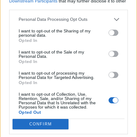
Downstream Participants
that may further disclose it to other
μπορεί να μιλάει. Όλο αυτό δε σε βοηθάει
third parties.
πουθενά. Το χρόνο που χάνεις με αυτό τον τρόπο
Personal Data Processing Opt Outs
και ταλαιπωρείσαι περισσότερο, διοχέτευσέ τον
I want to opt-out of the Sharing of my
σε μια βόλτα για περπάτημα, ένα κρασί με φίλους
personal data.
Opted In
ή μια δραστηριότητα από αυτές που αναφέραμε
I want to opt-out of the Sale of my
παραπάνω. Απομακρύνσου από το κινητό και τα
Personal Data.
social εν γένει και κατευθείαν θα νιώσεις ψυχική
Opted In
ηρεμία!
I want to opt-out of processing my
Personal Data for Targeted Advertising.
Opted In
ΔΙΑΦΗΜΙΣΗ
I want to opt-out of Collection, Use,
Retention, Sale, and/or Sharing of my
Personal Data that Is Unrelated with the
Purposes for which it was collected.
Opted Out
CONFIRM