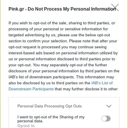
Pink.gr -
Do Not Process My Personal Information
If you wish to opt-out of the sale, sharing to third parties, or
processing of your personal or sensitive information for
Δείτε αυτή τη δημοσίευση στο Instagram.
targeted advertising by us, please use the below opt-out
section to confirm your selection. Please note that after your
Η δημοσίευση κοινοποιήθηκε από το χρήστη Discover Kalavrita (@discoverkalavrita)
opt-out request is processed you may continue seeing
interest-based ads based on personal information utilized by
us or personal information disclosed to third parties prior to
Λίμνη Τσιβλού και Ζαρούχλα
your opt-out. You may separately opt-out of the further
disclosure of your personal information by third parties on the
IAB’s list of downstream participants. This information may
Θα οδηγήσεις περίπου δύο ώρες από την Αθήνα για
also be disclosed by us to third parties on the
IAB’s List of
να συναντήσεις το χωριό Τσιβλός. Σε υψόμετρο
Downstream Participants
that may further disclose it to other
third parties.
περίπου 750 μέτρων, ανάμεσα στις πράσινες
πλαγιές του, βρίσκεται μία από τις πιο
Personal Data Processing Opt Outs
εντυπωσιακές λίμνες της Πελοποννήσου: η λίμνη
I want to opt-out of the Sharing of my
personal data.
Τσιβλού. Πολύ κοντά θα βρεις το χωριό Ζαρούχλα,
Opted In