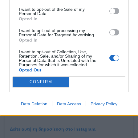
το οποίο είναι πλούσιο σε έλατα και καστανιές.
I want to opt-out of the Sale of my
Αυτό το weekend θα είναι γεμάτο εντυπωσιακά
Personal Data.
Opted In
καταπράσινα σκηνικά και θα νιώθεις σαν να ζεις
I want to opt-out of processing my
σε παραμύθι!
Personal Data for Targeted Advertising.
Opted In
I want to opt-out of Collection, Use,
Retention, Sale, and/or Sharing of my
Personal Data that Is Unrelated with the
Purposes for which it was collected.
Opted Out
CONFIRM
Data Deletion
Data Access
Privacy Policy
Δείτε αυτή τη δημοσίευση στο Instagram.