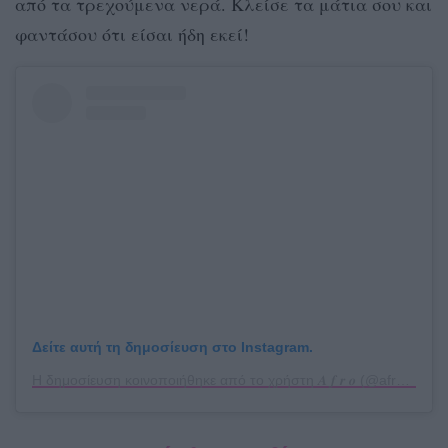
από τα τρεχούμενα νερά. Κλείσε τα μάτια σου και
φαντάσου ότι είσαι ήδη εκεί!
Δείτε αυτή τη δημοσίευση στο Instagram.
Η δημοσίευση κοινοποιήθηκε από το χρήστη 𝑨 𝒇 𝒓 𝒐 (@afroditerkp)