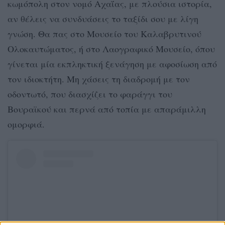
κωμόπολη στον νομό Αχαΐας, με πλούσια ιστορία,
αν θέλεις να συνδυάσεις το ταξίδι σου με λίγη
γνώση. Θα πας στο Μουσείο του Καλαβρυτινού
Ολοκαυτώματος, ή στο Λαογραφικό Μουσείο, όπου
γίνεται μία εκπληκτική ξενάγηση με αφοσίωση από
τον ιδιοκτήτη. Μη χάσεις τη διαδρομή με τον
οδοντωτό, που διασχίζει το φαράγγι του
Βουραϊκού και περνά από τοπία με απαράμιλλη
ομορφιά.