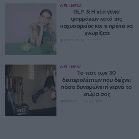
WELLNESS
GLP‑3: Η νέα γενιά 
φαρμάκων κατά της 
παχυσαρκίας και τι πρέπει να 
γνωρίζετε
NEWSROOM
ΑΥΓ 01, 2026
WELLNESS
Το τεστ των 30 
δευτερολέπτων που δείχνει 
πόσο δυναμώνει ή γερνά το 
σώμα σας
NEWSROOM
ΙΟΥΛ 30, 2026