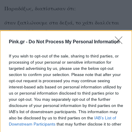
Παραδόξως, διαπίστωσαν ότι:
όταν ξαπλώνουμε στα δεξιά, το χάπι διαλύεται
μέσα σε 10 λεπτά
σε όρθια στάση και σε ύπτια θέση χρειάζεται 23
Pink.gr -
Do Not Process My Personal Information
λεπτά
If you wish to opt-out of the sale, sharing to third parties, or
σε περισσότερα από 100 λεπτά στην αριστερή
processing of your personal or sensitive information for
πλευρά
targeted advertising by us, please use the below opt-out
«Για τους ηλικιωμένους, τους ανθρώπους με
section to confirm your selection. Please note that after your
opt-out request is processed you may continue seeing
κινητικά προβλήματα ή τους κατάκοιτους, το αν
interest-based ads based on personal information utilized by
γυρίζουν προς τα αριστερά ή προς τα δεξιά
us or personal information disclosed to third parties prior to
your opt-out. You may separately opt-out of the further
μπορεί να κάνει τη διαφορά», συμπλήρωσε ο δρ.
disclosure of your personal information by third parties on the
Mittal.
IAB’s list of downstream participants. This information may
also be disclosed by us to third parties on the
IAB’s List of
Στα ερευνητικά πλάνα των επιστημόνων
Downstream Participants
that may further disclose it to other
third parties.