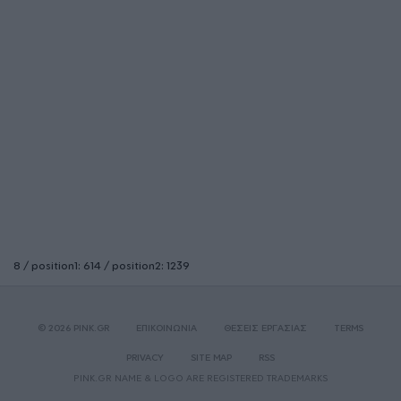
8 / position1: 614 / position2: 1239
© 2026 PINK.GR
ΕΠΙΚΟΙΝΩΝΙΑ
ΘΕΣΕΙΣ ΕΡΓΑΣΙΑΣ
TERMS
PRIVACY
SITE MAP
RSS
PINK.GR NAME & LOGO ARE REGISTERED TRADEMARKS