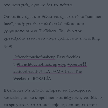
στο μακιγιάζ, έχουμε δει τα πάντα.
Όποια δεν έχει και θέλει να έχει αυτό το “summer
face”, υπάρχει ένα πολύ απλό κόλπο που
χρησιμοποιούν οι TikTokers. To μόνο που
χρειάζεσαι είναι ένα καφέ eyeliner και ένα setting
spray.
@frenchtouchofmakeup
Easy freckles
✨
#frenchtouchofmakeup
#fyp
#pourtoi😊
#astucebeauté
♬ LA FAMA (feat. The
Weeknd) - ROSALÍA
Βλέπουμε ότι απλώς μπορείς να ζωραφίσεις
κουκκίδες με το καφέ liner στα δάχτυλα, να βάλεις
το spray και να τα τοποθετήσεις στα σημεία που