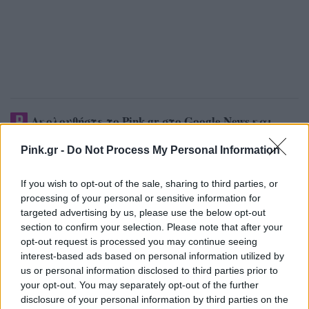
Ακολουθήστε το Pink.gr στο
Google News
και
μάθετε πρώτοι
τα πιο hot νέα
.
Pink.gr -
Do Not Process My Personal Information
Ακολουθήστε το Pink.gr και στο
Instagram
If you wish to opt-out of the sale, sharing to third parties, or
processing of your personal or sensitive information for
targeted advertising by us, please use the below opt-out
Διαβάστε Ακόμη
section to confirm your selection. Please note that after your
opt-out request is processed you may continue seeing
interest-based ads based on personal information utilized by
CELEB STYLE
ΠΡΙΝ 206 ΕΒΔΟΜΆΔΕΣ
us or personal information disclosed to third parties prior to
your opt-out. You may separately opt-out of the further
Kim Kardashian: Έτσι είναι
disclosure of your personal information by third parties on the
χωρίς μακιγιάζ και αυτή είναι