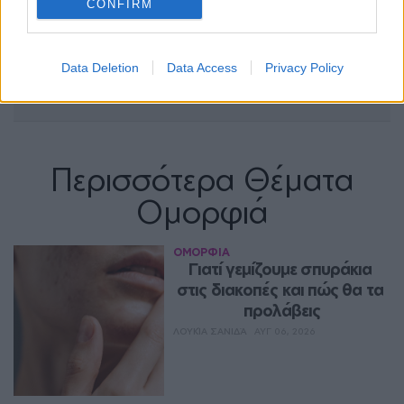
CONFIRM
Data Deletion
Data Access
Privacy Policy
Περισσότερα Θέματα
Ομορφιά
ΟΜΟΡΦΙΑ
Γιατί γεμίζουμε σπυράκια 
στις διακοπές και πώς θα τα 
προλάβεις
ΛΟΥΚΊΑ ΣΑΝΙΔΆ
ΑΥΓ 06, 2026