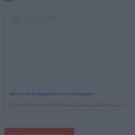
Δείτε αυτή τη δημοσίευση στο Instagram.
Η δημοσίευση κοινοποιήθηκε από το χρήστη Pezoula - The Home of Taste (@pezoula_limnos)
Κάνε μια βόλτα στο Φαρακλό