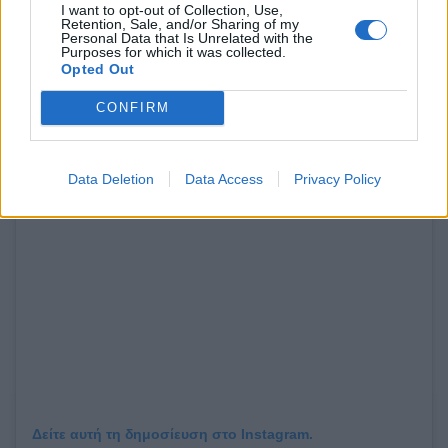
γίνει editorial για Fashion περιοδικά.
I want to opt-out of Collection, Use,
Retention, Sale, and/or Sharing of my
Personal Data that Is Unrelated with the
Purposes for which it was collected.
Αξίζει να σημειωθεί ότι στη λίμνη κατά την άνοιξη
Opted Out
μπορεί κανείς να δει έναν σημαντικό πληθυσμό
CONFIRM
από Φλαμίνγκο.
Data Deletion
Data Access
Privacy Policy
Δείτε αυτή τη δημοσίευση στο Instagram.