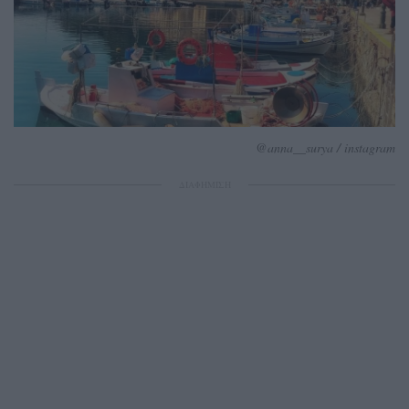
@anna__surya / instagram
ΔΙΑΦΗΜΙΣΗ