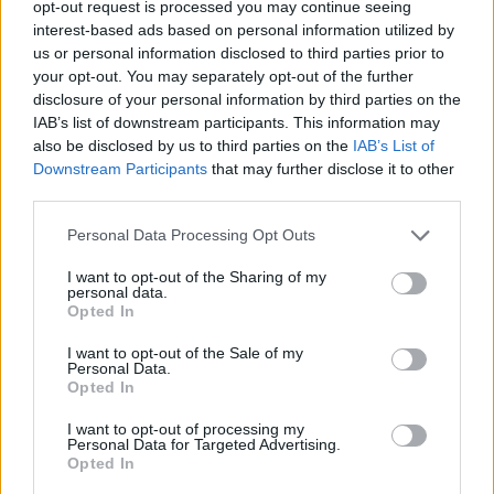
opt-out request is processed you may continue seeing
interest-based ads based on personal information utilized by
us or personal information disclosed to third parties prior to
Δείτε αυτή τη δημοσίευση στο Instagram.
your opt-out. You may separately opt-out of the further
disclosure of your personal information by third parties on the
Η δημοσίευση κοινοποιήθηκε από το χρήστη Limnos island (@limnos_island)
IAB’s list of downstream participants. This information may
also be disclosed by us to third parties on the
IAB’s List of
Downstream Participants
that may further disclose it to other
third parties.
Φωτογραφίσου στην Αλυκή της Λήμνου
Personal Data Processing Opt Outs
Η λίμνη Αλυκή είναι μια αλμυρή λιμνοθάλασσα
I want to opt-out of the Sharing of my
personal data.
που όμως κατά τους καλοκαιρινούς μήνες (και τους
Opted In
περισσότερους του χρόνου) δεν έχει νερό αλλά
I want to opt-out of the Sale of my
Personal Data.
μόνο αλάτι! Βρίσκεται στη Βορειοανατολική
Opted In
Λήμνο, ανατολικά του οικισμού του Αγ.
I want to opt-out of processing my
Αλεξάνδρου και είναι ένα μέρος που αξίζει να
Personal Data for Targeted Advertising.
Opted In
δεις και να φωτογραφίσεις! Εδώ σκεφτείτε, έχουν