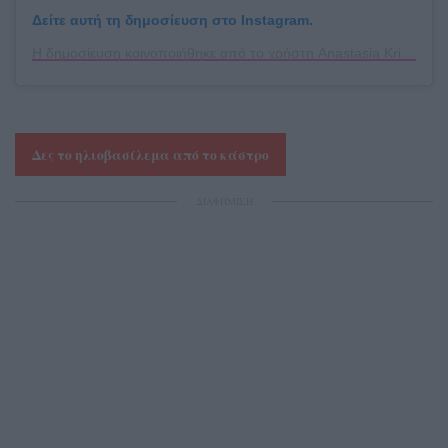
Δείτε αυτή τη δημοσίευση στο Instagram.
Η δημοσίευση κοινοποιήθηκε από το χρήστη Anastasia Kritikou (@anastas1agk)
Δες το ηλιοβασίλεμα από το κάστρο
ΔΙΑΦΗΜΙΣΗ