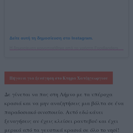
Δείτε αυτή τη δημοσίευση στο Instagram.
Η δημοσίευση κοινοποιήθηκε από το χρήστη Foodlanders in SKG (@foodiedates)
Πήγαινε για ξενάγηση στο Κτημα Χατζηγεωργιου
Δε γίνεται να πας στη Λήμνο με τα υπέροχα
κρασιά και να μην αναζητήσεις μια βόλτα σε ένα
παραδοσιακό οινοποιείο. Αυτό εδώ κάνει
ξεναγήσεις αν έχεις κλείσει ραντεβού και έχει
μερικά από τα γευστικά κρασιά σε όλο το νησί!