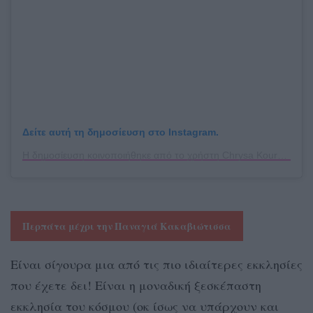
Δείτε αυτή τη δημοσίευση στο Instagram.
Η δημοσίευση κοινοποιήθηκε από το χρήστη Chrysa Kouremeti/Jewellery (@chrysaestetik)
Περπάτα μέχρι την Παναγιά Κακαβιώτισσα
Είναι σίγουρα μια από τις πιο ιδιαίτερες εκκλησίες
που έχετε δει! Είναι η μοναδική ξεσκέπαστη
εκκλησία του κόσμου (οκ ίσως να υπάρχουν και