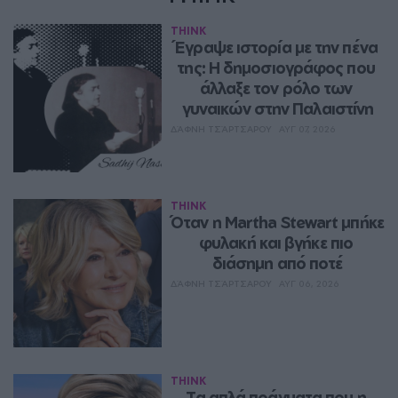
THINK
Έγραψε ιστορία με την πένα 
της: Η δημοσιογράφος που 
άλλαξε τον ρόλο των 
γυναικών στην Παλαιστίνη
ΔΆΦΝΗ ΤΣΆΡΤΣΑΡΟΥ
ΑΥΓ 07, 2026
THINK
Όταν η Martha Stewart μπήκε 
φυλακή και βγήκε πιο 
διάσημη από ποτέ
ΔΆΦΝΗ ΤΣΆΡΤΣΑΡΟΥ
ΑΥΓ 06, 2026
THINK
Τα απλά πράγματα που η 