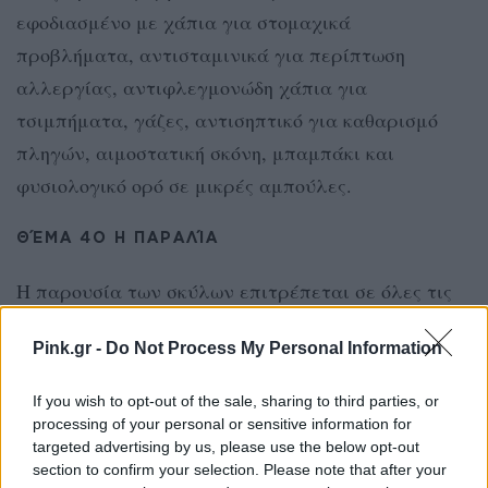
εφοδιασμένο με χάπια για στομαχικά
προβλήματα, αντισταμινικά για περίπτωση
αλλεργίας, αντιφλεγμονώδη χάπια για
τσιμπήματα, γάζες, αντισηπτικό για καθαρισμό
πληγών, αιμοστατική σκόνη, μπαμπάκι και
φυσιολογικό ορό σε μικρές αμπούλες.
ΘΈΜΑ 4Ο Η ΠΑΡΑΛΊΑ
Η παρουσία των σκύλων επιτρέπεται σε όλες τις
παραλίες, οργανωμένες και μη, αρκεί ο σκύλος να
Pink.gr -
Do Not Process My Personal Information
συνοδεύεται, να φορά λουρί, και να έχει
ανανεωμένο βιβλιάριο υγείας, ενώ θα πρέπει να
If you wish to opt-out of the sale, sharing to third parties, or
φροντίζεις να μην ενοχλεί τους γύρω και φυσικά
processing of your personal or sensitive information for
targeted advertising by us, please use the below opt-out
τις φυσικές του ανάγκες. Το μπάνιο στη θάλασσα
section to confirm your selection. Please note that after your
επιτρέπεται σε μη πολυσύχναστες παραλίες. Και