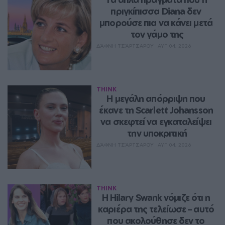
πριγκίπισσα Diana δεν 
μπορούσε πια να κάνει μετά 
τον γάμο της
ΔΆΦΝΗ ΤΣΆΡΤΣΑΡΟΥ
ΑΥΓ 04, 2026
THINK
Η μεγάλη απόρριψη που 
έκανε τη Scarlett Johansson 
να σκεφτεί να εγκαταλείψει 
την υποκριτική
ΔΆΦΝΗ ΤΣΆΡΤΣΑΡΟΥ
ΑΥΓ 04, 2026
THINK
Η Hilary Swank νόμιζε ότι η 
καριέρα της τελείωσε – αυτό 
που ακολούθησε δεν το 