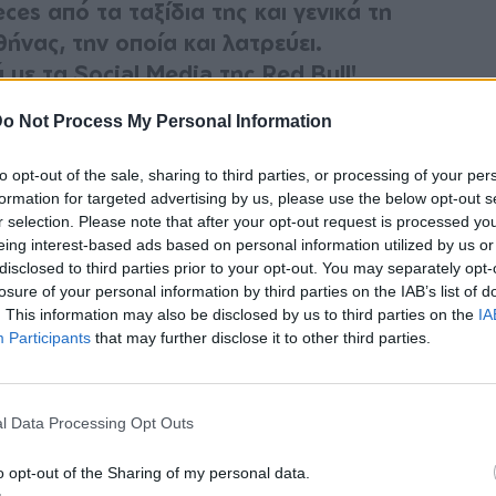
eces από τα ταξίδια της και γενικά τη
ήνας, την οποία και λατρεύει.
 με τα Social Media της Red Bull!
o Not Process My Personal Information
to opt-out of the sale, sharing to third parties, or processing of your per
formation for targeted advertising by us, please use the below opt-out s
r selection. Please note that after your opt-out request is processed y
α έπρεπε να αποκαλύψω αυτό το μυστικό μου
eing interest-based ads based on personal information utilized by us or
disclosed to third parties prior to your opt-out. You may separately opt-
νας μοναδικός τόπος που σίγουρα δεν μπορείς
losure of your personal information by third parties on the IAB’s list of
έχει 16 ώρες με το πλοίο από την Αθήνα. Το
. This information may also be disclosed by us to third parties on the
IA
Participants
that may further disclose it to other third parties.
l Data Processing Opt Outs
o opt-out of the Sharing of my personal data.