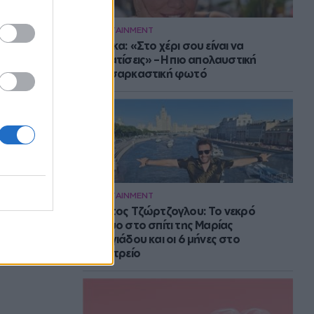
ENTERTAINMENT
Μπάρκα: «Στο χέρι σου είναι να
αδυνατίσεις» – Η πιο απολαυστική
αυτοσαρκαστική φωτό
ENTERTAINMENT
Στράτος Τζώρτζογλου: Το νεκρό
έμβρυο στο σπίτι της Μαρίας
Γεωργιάδου και οι 6 μήνες στο
ψυχιατρείο