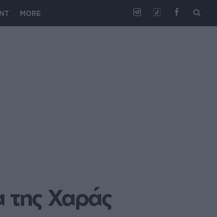
NT
MORE
α της Χαράς 