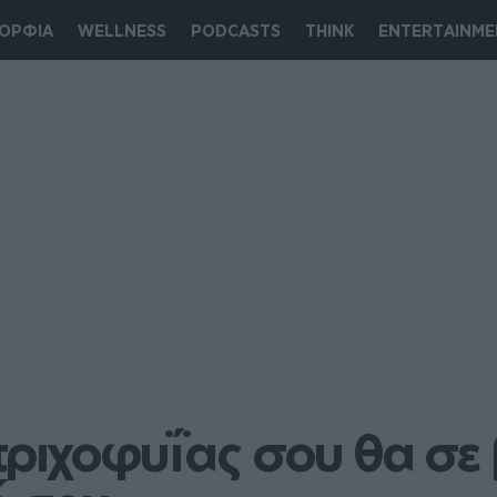
ΟΡΦΙΑ
WELLNESS
PODCASTS
THINK
ENTERTAINME
ριχοφυΐας σου θα σε 