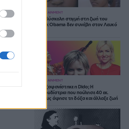
ENTERTAINMENT
Η πιο δύσκολη στιγμή στη ζωή του
Barack Obama δεν συνέβη στον Λευκό
Οίκο
ENTERTAINMENT
Πού εξαφανίστηκε η Dido; Η
τραγουδίστρια που πούλησε 40 εκ.
δίσκους άφησε τη δόξα και άλλαξε ζωή