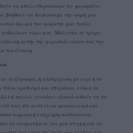
ηθούν να απελευθερώσουμε τις φερομόνες
μας βοηθούν να διαδώσουμε την οσμή μας.
φυσικό άρωμα του σώματός μας παίζει
ν ανθρώπων γύρω μας. Μάλιστα, οι τρίχες
γίδευση αυτής της μυρωδιάς, κάνοντας την
α πιο έντονη.
όνο
ως το ξύρισμα, η αποτρίχωση με κερί ή το
 πόνο, ερεθισμό και σπυράκια, ειδικά σε
 Αλλά πολλές γυναίκες εξακολουθούν να το
υτό τους ότι αυτό είναι φυσιολογικό και
πόσο σωματική ενόχληση αισθάνονται.
ητο να σταματήσετε για μια στιγμή και να
αστεί για χάρη της δικής σας ευεξίας και