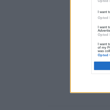
Opted 
I want t
Opted 
I want 
Advertis
Opted 
I want t
of my P
was col
Opted 