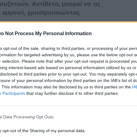
συζητούν. Αντίθετα, μπορεί να τις
ε εμμονή, χρησιμοποιώντας
.
o Not Process My Personal Information
εν παρατηρούν πόση πνευματική και
λεται για να ακολουθήσουν αυτούς τους
to opt-out of the sale, sharing to third parties, or processing of your per
formation for targeted advertising by us, please use the below opt-out s
r selection. Please note that after your opt-out request is processed y
eing interest-based ads based on personal information utilized by us or
σουμε μια άλλη οπτική πάνω σε αυτό το
disclosed to third parties prior to your opt-out. You may separately opt-
φέρουμε γιατί είναι απολύτως φυσιολογικό
losure of your personal information by third parties on the IAB’s list of
α λίγο. Και όπως αποδεικνύεται, μπορεί να
. This information may also be disclosed by us to third parties on the
IA
Participants
that may further disclose it to other third parties.
 μας και να μας κάνει να νιώσουμε καλύτερα
l Data Processing Opt Outs
λκυστικές είμαστε
o opt-out of the Sharing of my personal data.
ΔΙΑΦΗΜΙΣΗ