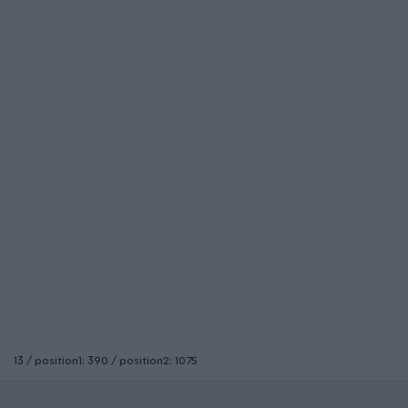
13 / position1: 390 / position2: 1075