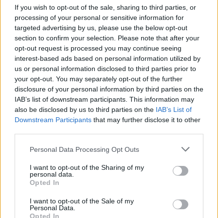
γεμάτος με δέντρα, λουλούδια, βοτανικούς
If you wish to opt-out of the sale, sharing to third parties, or
processing of your personal or sensitive information for
κήπους, μια μικρή λίμνη και μικρά μονοπάτια για
targeted advertising by us, please use the below opt-out
πεζοπορίες. Σχεδιάστηκε το 1813 και από τότε
section to confirm your selection. Please note that after your
opt-out request is processed you may continue seeing
μέχρι τώρα δε σταματάει να χαρίζει μοναδικές
interest-based ads based on personal information utilized by
στιγμές τους ταξιδιώτες που το επισκέπτονται!
us or personal information disclosed to third parties prior to
your opt-out. You may separately opt-out of the further
Και επειδή δε γίνετε να πας στη Λουμπλιάνα και
disclosure of your personal information by third parties on the
IAB’s list of downstream participants. This information may
να μη βρεθείς στη λίμνη Blend. Αυτό το μικρό
also be disclosed by us to third parties on the
IAB’s List of
νησάκι στη μέση μιας πανέμορφης λίμνης που
Downstream Participants
that may further disclose it to other
third parties.
μοιάζει με σκηνικό ταινίας. Αναζήτησε τα διάφορα
ολοήμερα tours που υπάρχουν. Στην αρχή θα σε
Personal Data Processing Opt Outs
πάνε στην Kamnik που είναι μια υπέροχη
I want to opt-out of the Sharing of my
personal data.
κωμόπολη γεμάτη με εξαιρετική φύση και μετά τα
Opted In
μάτια σου θα δουν αυτό εδώ το θαύμα!
I want to opt-out of the Sale of my
Personal Data.
Opted In