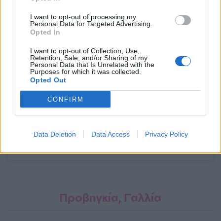
I want to opt-out of processing my
Personal Data for Targeted Advertising.
Opted In
I want to opt-out of Collection, Use,
Retention, Sale, and/or Sharing of my
Personal Data that Is Unrelated with the
Purposes for which it was collected.
Opted Out
CONFIRM
Δείτε αυτή τη δημοσίευση στο Instagram.
Data Deletion
Data Access
Privacy Policy
Η δημοσίευση κοινοποιήθηκε από το χρήστη kolayyolculuk.com (@kolayyolculuk)
Προβηγκία, Γαλλία