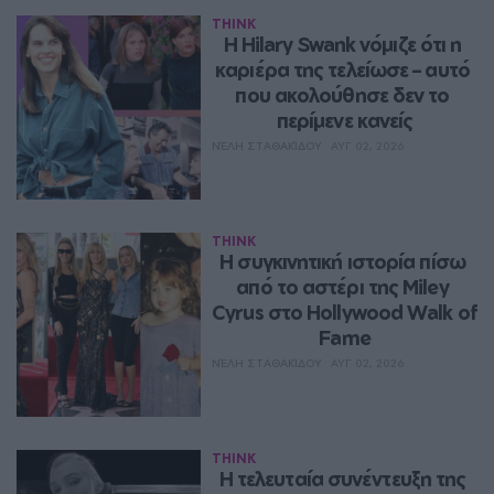
THINK
Η Hilary Swank νόμιζε ότι η 
καριέρα της τελείωσε – αυτό 
που ακολούθησε δεν το 
περίμενε κανείς
ΝΈΛΗ ΣΤΑΘΑΚΊΔΟΥ
ΑΥΓ 02, 2026
THINK
Η συγκινητική ιστορία πίσω 
από το αστέρι της Miley 
Cyrus στο Hollywood Walk of 
Fame
ΝΈΛΗ ΣΤΑΘΑΚΊΔΟΥ
ΑΥΓ 02, 2026
THINK
Η τελευταία συνέντευξη της 