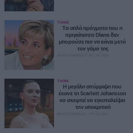
THINK
Τα απλά πράγματα που η 
πριγκίπισσα Diana δεν 
μπορούσε πια να κάνει μετά 
τον γάμο της
ΝΈΛΗ ΣΤΑΘΑΚΊΔΟΥ
ΑΥΓ 04, 2026
THINK
Η μεγάλη απόρριψη που 
έκανε τη Scarlett Johansson 
να σκεφτεί να εγκαταλείψει 
την υποκριτική
ΝΈΛΗ ΣΤΑΘΑΚΊΔΟΥ
ΑΥΓ 04, 2026