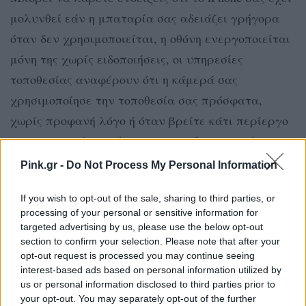
μολυνθεί εάν η μπαταρία σας αδειάζει γρήγορα
όταν δεν χρησιμοποιείται, η οθόνη ενεργοποιείται
μόνη της χωρίς ειδοποιήσεις, οι υπηρεσίες
τοποθεσίας αναφέρουν ότι η κάμερά σας
χρησιμοποίησε την τοποθεσία σας πρόσφατα,
χωρίς προφανή λόγο ή όταν βρείτε κάτι περίεργο
στην συσκευή σας, όπως π.χ. μια διαγραμμένη
φωτογραφία που δεν τραβήξατε ποτέ.
Pink.gr -
Do Not Process My Personal Information
Στην πραγματικότητα, ζούμε σε έναν κόσμο που
If you wish to opt-out of the sale, sharing to third parties, or
συνδέεται μέσω του ίντερνετ και τον συσκευών.
processing of your personal or sensitive information for
targeted advertising by us, please use the below opt-out
Εάν ένας ισχυρός οργανισμός θέλει πραγματικά
section to confirm your selection. Please note that after your
να χακάρει τις συσκευές σας, πιθανότατα μπορεί.
opt-out request is processed you may continue seeing
interest-based ads based on personal information utilized by
ΔΙΑΦΗΜΙΣΗ
us or personal information disclosed to third parties prior to
your opt-out. You may separately opt-out of the further