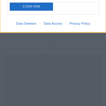
μάθετε πρώτοι
τα πιο hot νέα
.
CONFIRM
Ακολουθήστε το Pink.gr και στο
Instagram
Data Deletion
Data Access
Privacy Policy
ΔΙΑΦΗΜΙΣΗ