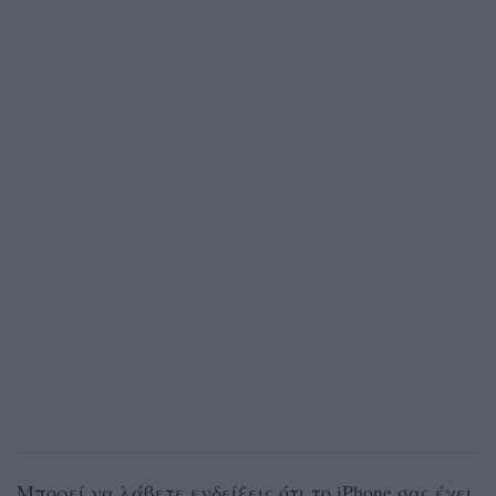
Μπορεί να λάβετε ενδείξεις ότι το iPhone σας έχει