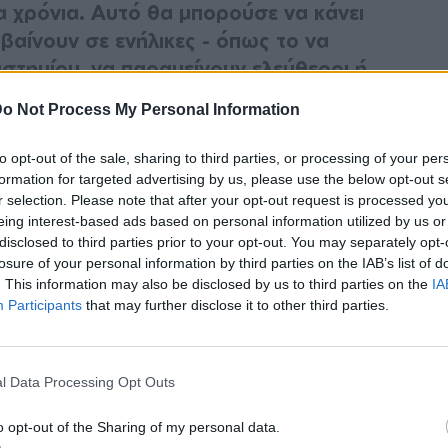
α χρόνια. Αυτό θα μπορούσε να κάνει
βαίνουν σε ενήλικες - όπως το να
ιστημίου, να παραμείνουν ελεύθεροι ή
την επαγγελματική τους πορεία - να
o Not Process My Personal Information
ποιους.
to opt-out of the sale, sharing to third parties, or processing of your per
οι ανάγκες εξελίσσονται και τίποτα δεν
formation for targeted advertising by us, please use the below opt-out s
r selection. Please note that after your opt-out request is processed y
είναι καιρός να αρχίσουμε να θεωρούμε αυτά
eing interest-based ads based on personal information utilized by us or
ανεξάρτητα από την ηλικία του ατόμου που
disclosed to third parties prior to your opt-out. You may separately opt-
losure of your personal information by third parties on the IAB’s list of
. This information may also be disclosed by us to third parties on the
IA
Participants
that may further disclose it to other third parties.
ρικά από τις επολογές που ίσως κάνουν
 όμως σε καμιά περίπτωση δε θα έπρεπε να
ρέπει να είναι περήφανοι για αυτές.
l Data Processing Opt Outs
 χόμπι
o opt-out of the Sharing of my personal data.