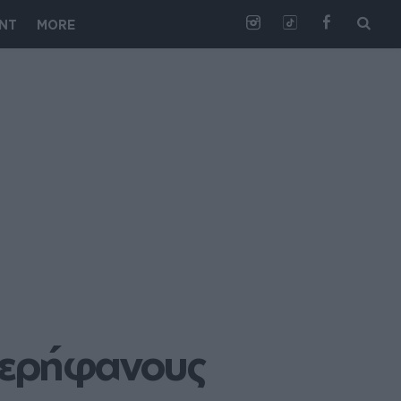
NT
MORE
περήφανους 