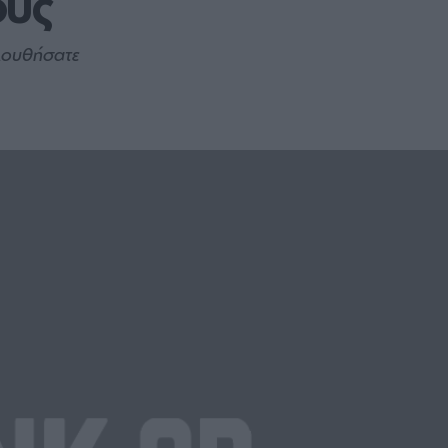
ους
ολουθήσατε