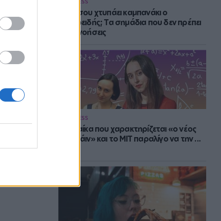
WELLNESS
Πότε σου χτυπάει καμπανάκι ο
θυρεοειδής; Τα σημάδια που δεν πρέπει
να αγνοήσεις
WELLNESS
Η γυναίκα που χαρακτηρίζεται «ο νέος
Αϊνστάιν» και το MIT παραλίγο να την ...
χάσει