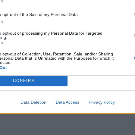
In
αμβανόμαστε τους ενήλικες ως βαρετούς και
o opt-out of the Sale of my Personal Data.
ς σκοπός της ζωής τους ήταν να εργαστούν
In
τό οφείλεται σε ένα παγκόσμιο φαινόμενο
to opt-out of processing my Personal Data for Targeted
ing.
ου τους αρέσει να διασκεδάζουν με
In
ι «παιδικές», όπως η ανάγνωση κόμικ, η
o opt-out of Collection, Use, Retention, Sale, and/or Sharing
λούθηση κινούμενων σχεδίων.
ersonal Data that Is Unrelated with the Purposes for which it
lected.
Out
ΔΙΑΦΗΜΙΣΗ
CONFIRM
Data Deletion
Data Access
Privacy Policy