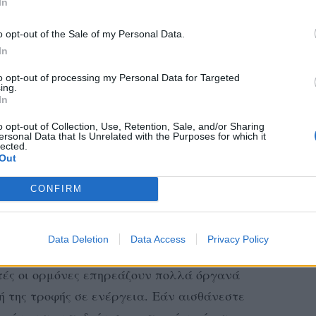
In
o opt-out of the Sale of my Personal Data.
In
to opt-out of processing my Personal Data for Targeted
ing.
In
o opt-out of Collection, Use, Retention, Sale, and/or Sharing
ersonal Data that Is Unrelated with the Purposes for which it
lected.
Out
CONFIRM
Data Deletion
Data Access
Privacy Policy
τι έχετε υπολειτουργικό θυρεοειδή και δεν
τές οι ορμόνες επηρεάζουν πολλά όργανά
ή της τροφής σε ενέργεια. Εάν αισθάνεστε