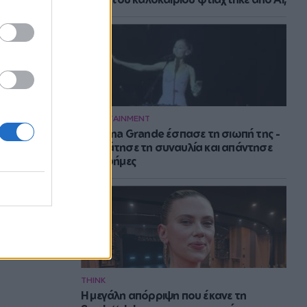
ENTERTAINMENT
H Ariana Grande έσπασε τη σιωπή της -
Σταμάτησε τη συναυλία και απάντησε
στις φήμες
THINK
Η μεγάλη απόρριψη που έκανε τη