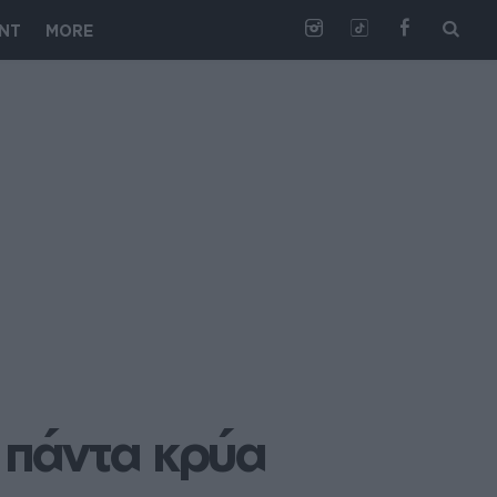
NT
MORE
ι πάντα κρύα