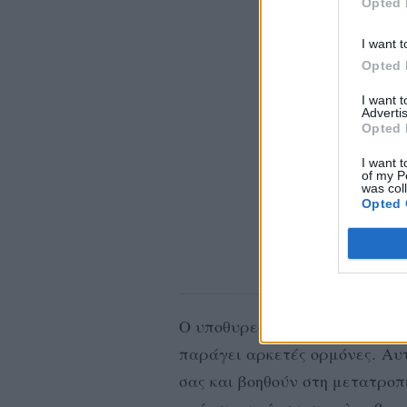
Opted 
I want t
Opted 
I want 
Advertis
Opted 
I want t
of my P
was col
Opted 
Ο υποθυρεοειδισμός σημαίνει ό
παράγει αρκετές ορμόνες. Αυ
σας και βοηθούν στη μετατροπ