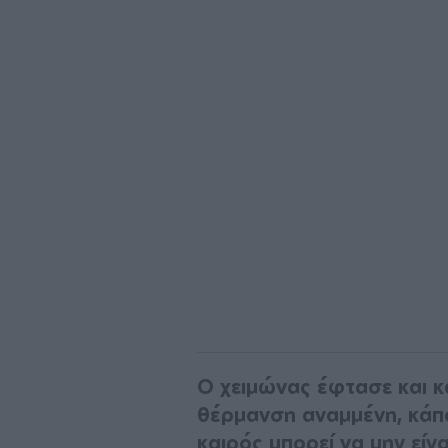
Ο χειμώνας έφτασε και κά
θέρμανση αναμμένη, κάπ
καιρός μπορεί να μην είνα