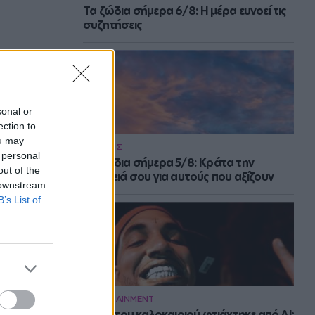
Τα ζώδια σήμερα 6/8: Η μέρα ευνοεί τις
συζητήσεις
sonal or
ection to
ou may
ΕΙΔΗΣΕΙΣ
 personal
Τα ζώδια σήμερα 5/8: Κράτα την
out of the
ενέργειά σου για αυτούς που αξίζουν
 downstream
B’s List of
ENTERTAINMENT
Το hit του καλοκαιριού φτιάχτηκε από AI;