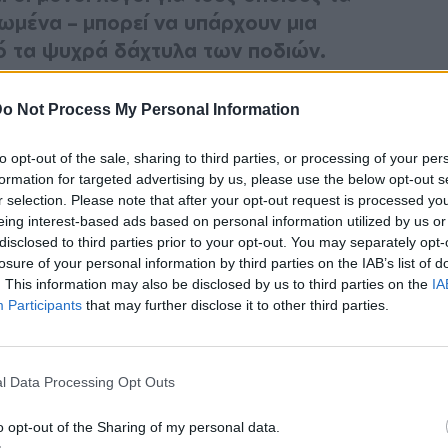
γωμένα – μπορεί να υπάρχουν μια
πό τα ψυχρά δάχτυλα των ποδιών.
ένα κοινό πρόβλημα, αλλά αν εξακολουθείτε
o Not Process My Personal Information
ότι φοράτε ζεστές, αφράτες κάλτσες, μπορεί
βλήματος.
to opt-out of the sale, sharing to third parties, or processing of your per
formation for targeted advertising by us, please use the below opt-out s
r selection. Please note that after your opt-out request is processed y
βασικούς λόγους που τα πόδια σας είναι
eing interest-based ads based on personal information utilized by us or
disclosed to third parties prior to your opt-out. You may separately opt-
losure of your personal information by third parties on the IAB’s list of
. This information may also be disclosed by us to third parties on the
IA
Participants
that may further disclose it to other third parties.
ΔΙΑΦΗΜΙΣΗ
l Data Processing Opt Outs
o opt-out of the Sharing of my personal data.