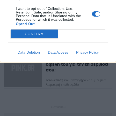
μάθετε πρώτοι
τα πιο hot νέα
.
I want to opt-out of Collection, Use,
Ακολουθήστε το Pink.gr και στο
Instagram
Retention, Sale, and/or Sharing of my
Personal Data that Is Unrelated with the
Purposes for which it was collected.
Opted Out
CONFIRM
Διαβάστε Ακόμη
SKIN CARE
ΠΡΙΝ 247 ΕΒΔΟΜΆΔΕΣ
Data Deletion
Data Access
Privacy Policy
Μανδελικό οξύ: Ποια είναι τα
οφέλη του για την επιδερμίδα
σου;
Απολέπιση και αντιγήρανση για μια
λαμπερή επιδερμίδα
ΛΟΥΚΊΑ ΣΑΝΙΔΆ
ΔΙΑΦΗΜΙΣΗ