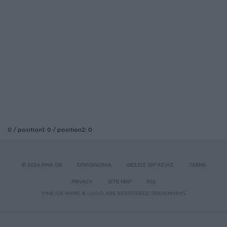
0 / position1: 0 / position2: 0
© 2026 PINK.GR
ΕΠΙΚΟΙΝΩΝΙΑ
ΘΕΣΕΙΣ ΕΡΓΑΣΙΑΣ
TERMS
PRIVACY
SITE MAP
RSS
PINK.GR NAME & LOGO ARE REGISTERED TRADEMARKS