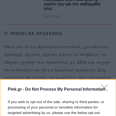
οφέλη του για την επιδερμίδα
σου;
ΝΟE 14, 2021
ΤΙ ΠΡΕΠΕΙ ΝΑ ΠΡΟΣΕΧΕΙΣ
Όπως και άλλα δραστικά συστατικά, χρειάζονται
προσοχή. Αρχικά, πρέπει πάντα να διαβάζεις τις
οδηγίες χρήσης των προϊόντων με AHA και να μην
τα συνδυάζεις με άλλα δραστικά προϊόντα. Στη
συνέχεια, θα πρέπει να προσέξεις την εκτεταμένη
έκθεση στον ήλιο και να φορέσεις αντηλιακό,
Pink.gr -
Do Not Process My Personal Information
καθώς τα οξέα προκαλούν φωτοευαισθησία.
If you wish to opt-out of the sale, sharing to third parties, or
ΔΙΑΦΗΜΙΣΗ
processing of your personal or sensitive information for
targeted advertising by us, please use the below opt-out