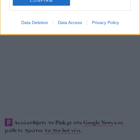
CONFIRM
Data Deletion
Data Access
Privacy Policy
Ακολουθήστε το Pink.gr στο
Google News
και
μάθετε πρώτοι
τα πιο hot νέα
.