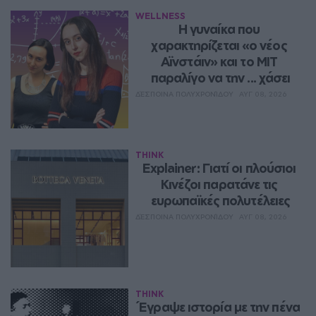
WELLNESS
Η γυναίκα που 
χαρακτηρίζεται «ο νέος 
Αϊνστάιν» και το MIT 
παραλίγο να την ... χάσει
ΔΈΣΠΟΙΝΑ ΠΟΛΥΧΡΟΝΊΔΟΥ
ΑΥΓ 08, 2026
THINK
Explainer: Γιατί οι πλούσιοι 
Κινέζοι παρατάνε τις 
ευρωπαϊκές πολυτέλειες
ΔΈΣΠΟΙΝΑ ΠΟΛΥΧΡΟΝΊΔΟΥ
ΑΥΓ 08, 2026
THINK
Έγραψε ιστορία με την πένα 