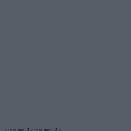
6 / position1: 319 / position2: 1318