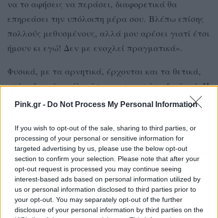
να το αφήσεις να περάσει, διαφορετικά θα
επηρεάσει την υπόλοιπη μέρα σου. Βλέπω επίσης
πολλούς μεθυσμένους, αλλά μου αρέσει γιατί έτσι
ήμουν κι εγώ! Δεν με ενοχλεί πραγματικά».
Φυσικά, με τα αρνητικά, έρχονται και τα θετικά,
οπότε δεν είναι όλα άσχημα σε αυτή τη δουλειά. Η
Jodie λέει: «Η καλύτερη εμπειρία που είχα με
Pink.gr -
Do Not Process My Personal Information
έναν επιβάτη με κινητικά προβλήματα. Έπαιρνε
το λεωφορείο μου κάθε μέρα και μετά για
If you wish to opt-out of the sale, sharing to third parties, or
processing of your personal or sensitive information for
ευχαριστώ, μου έδωσε ένα δώρο που ήταν ένα
targeted advertising by us, please use the below opt-out
μικρό σετ κρασιού – από τότε είμαστε οι
section to confirm your selection. Please note that after your
opt-out request is processed you may continue seeing
καλύτεροι φίλοι».
interest-based ads based on personal information utilized by
us or personal information disclosed to third parties prior to
Το να είσαι οδηγός λεωφορείου προφανώς δεν
your opt-out. You may separately opt-out of the further
είναι η τυπική δουλειά 9-5 , κάτι που μπορεί να
disclosure of your personal information by third parties on the