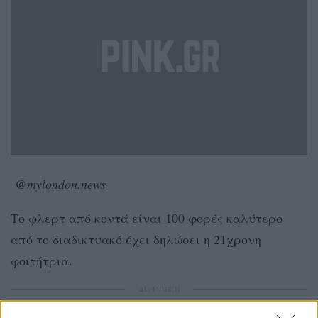
@mylondon.news
Το φλερτ από κοντά είναι 100 φορές καλύτερο
από το διαδικτυακό έχει δηλώσει η 21χρονη
φοιτήτρια.
ΔΙΑΦΗΜΙΣΗ