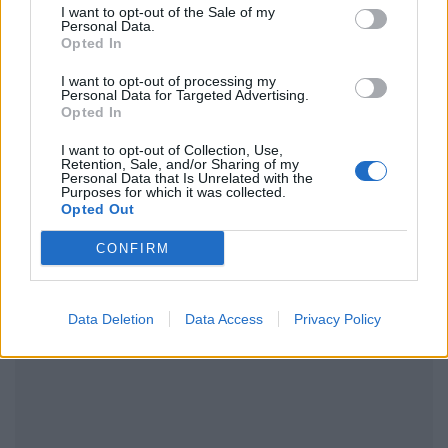
μάθετε πρώτοι
τα πιο hot νέα
.
I want to opt-out of the Sale of my
Personal Data.
Opted In
Ακολουθήστε το Pink.gr και στο
Instagram
I want to opt-out of processing my
Personal Data for Targeted Advertising.
Opted In
I want to opt-out of Collection, Use,
Retention, Sale, and/or Sharing of my
Personal Data that Is Unrelated with the
Purposes for which it was collected.
ΔΙΑΦΗΜΙΣΗ
Opted Out
CONFIRM
Data Deletion
Data Access
Privacy Policy