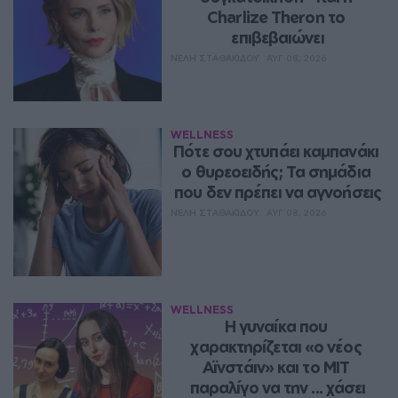
Charlize Theron το 
επιβεβαιώνει
ΝΈΛΗ ΣΤΑΘΑΚΊΔΟΥ
ΑΥΓ 08, 2026
WELLNESS
Πότε σου χτυπάει καμπανάκι 
ο θυρεοειδής; Τα σημάδια 
που δεν πρέπει να αγνοήσεις
ΝΈΛΗ ΣΤΑΘΑΚΊΔΟΥ
ΑΥΓ 08, 2026
WELLNESS
Η γυναίκα που 
χαρακτηρίζεται «ο νέος 
Αϊνστάιν» και το MIT 
παραλίγο να την ... χάσει