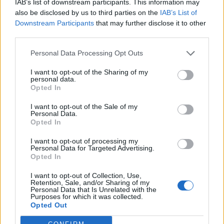
IAB’s list of downstream participants. This information may
ξοδεύοντας χρόνο με έναν αγαπημένο φίλο ή
also be disclosed by us to third parties on the
IAB’s List of
Downstream Participants
that may further disclose it to other
μέλος της οικογένειας (σχεσιακή ευημερία) και
third parties.
γράφοντας για τα συναισθήματά μας ή
Personal Data Processing Opt Outs
συμμετέχοντας σε διασκεδαστικές δραστηριότητες
(συναισθηματική ευεξία).
I want to opt-out of the Sharing of my
personal data.
Opted In
I want to opt-out of the Sale of my
Personal Data.
Opted In
I want to opt-out of processing my
Personal Data for Targeted Advertising.
Opted In
I want to opt-out of Collection, Use,
Retention, Sale, and/or Sharing of my
Personal Data that Is Unrelated with the
Purposes for which it was collected.
Opted Out