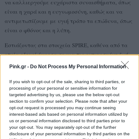
να καλλιεργούμε ευχάριστα συναισθήματα, όπως
είναι η χαρά και η ευγνωμοσύνη, καθώς και να
αντιμετωπίζουμε με υγιή τρόπο τα επώδυνα, όπως
είναι ο φθόνος και η λύπη.
Εστιάζοντας στα στοιχεία SPIRE, καθένα από τα
οποία οδηγεί έμμεσα σε μια πιο ευτυχισμένη ζωή,
παρακάμπτουμε την παγίδα του παραδόξου της
Pink.gr -
Do Not Process My Personal Information
ευτυχίας: Ενώ η υψηλή εκτίμηση και η άμεση
επιδίωξη της ευτυχίας μπορεί να αποτύχει,
If you wish to opt-out of the sale, sharing to third parties, or
processing of your personal or sensitive information for
μπορούμε να απολαμβάνουμε την αίσθηση της
targeted advertising by us, please use the below opt-out
ολότητας συμμετέχοντας σε εργασίες που έχουν
section to confirm your selection. Please note that after your
opt-out request is processed you may continue seeing
προσωπικό νόημα (καλλιέργεια πνευματικής
interest-based ads based on personal information utilized by
ευημερίας), ασκώντας το σώμα μας τακτικά και
us or personal information disclosed to third parties prior to
your opt-out. You may separately opt-out of the further
τρώγοντας υγιεινά (σωματική ευεξία),
disclosure of your personal information by third parties on the
μαθαίνοντας συνεχώς (διανοητική ευεξία),