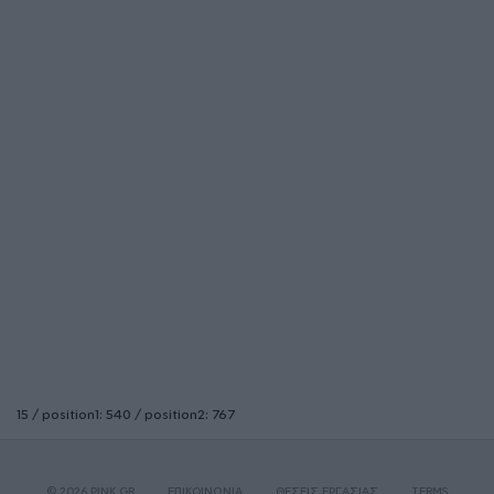
15 / position1: 540 / position2: 767
© 2026 PINK.GR
ΕΠΙΚΟΙΝΩΝΙΑ
ΘΕΣΕΙΣ ΕΡΓΑΣΙΑΣ
TERMS