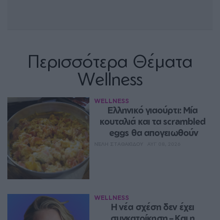
Περισσότερα Θέματα
Wellness
WELLNESS
Ελληνικό γιαούρτι: Μία 
κουταλιά και τα scrambled 
eggs θα απογειωθούν
ΝΈΛΗ ΣΤΑΘΑΚΊΔΟΥ
ΑΥΓ 08, 2026
WELLNESS
Η νέα σχέση δεν έχει 
συγκατοίκηση – Και η 