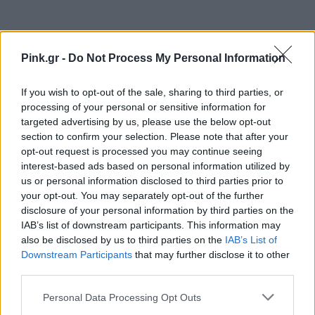
Pink.gr -
Do Not Process My Personal Information
Ακολουθήστε το Pink.gr στο
Google News
και
If you wish to opt-out of the sale, sharing to third parties, or
μάθετε πρώτοι
τα πιο hot νέα
.
processing of your personal or sensitive information for
targeted advertising by us, please use the below opt-out
Ακολουθήστε το Pink.gr και στο
Instagram
section to confirm your selection. Please note that after your
opt-out request is processed you may continue seeing
interest-based ads based on personal information utilized by
us or personal information disclosed to third parties prior to
your opt-out. You may separately opt-out of the further
disclosure of your personal information by third parties on the
IAB’s list of downstream participants. This information may
ΔΙΑΦΗΜΙΣΗ
also be disclosed by us to third parties on the
IAB’s List of
Downstream Participants
that may further disclose it to other
third parties.
Personal Data Processing Opt Outs