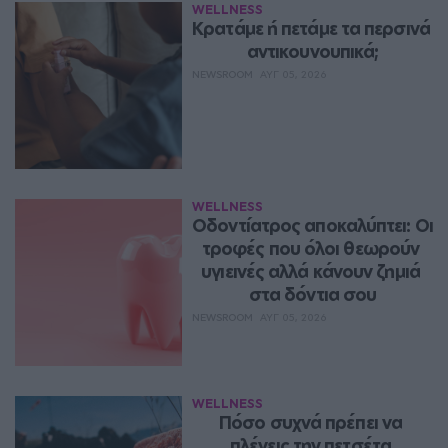
WELLNESS
Κρατάμε ή πετάμε τα περσινά 
αντικουνουπικά;
NEWSROOM
ΑΥΓ 05, 2026
WELLNESS
Οδοντίατρος αποκαλύπτει: Οι 
τροφές που όλοι θεωρούν 
υγιεινές αλλά κάνουν ζημιά 
στα δόντια σου
NEWSROOM
ΑΥΓ 05, 2026
WELLNESS
Πόσο συχνά πρέπει να 
πλένεις την πετσέτα 