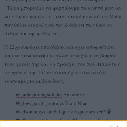
«Τώρα μπορούμε να φορτίζουμε τα κινητά μας και
να επικοινωνούμε με όλον τον κόσμο» λέει η Maira,
που θέλει διαρκώς να τον διδάσκει πως ζουν οι
άνθρωποι της φυλής της.
Η 22χρονη έχει σπουδάσει και έχει αποφοιτήσει
από το πανεπιστήμιο, αλλά συνεχίζει να βοηθάει
τους γονείς της και να προάγει τον πολιτισμό των
προγόνων της. Γι’ αυτό και έχει πάνω από 6
εκατομμύρια ακόλουθους.
@cunhaporangaoficial
Answer to
@glow._sorft._routines Era o Nhã
@edsontatuyo_oficial que vcs queriam ver? 🤪
❤ @dicksontatuyo_oficial @kaviripo_oficial