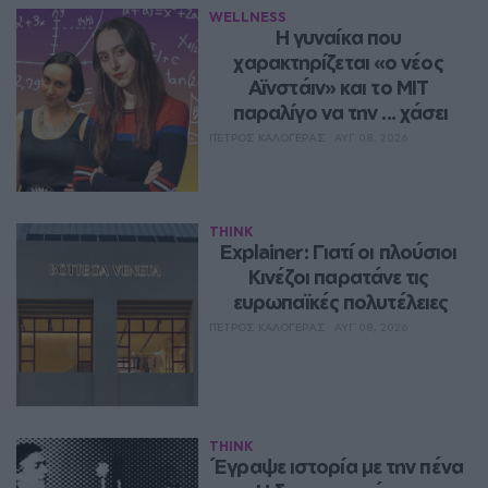
WELLNESS
Η γυναίκα που 
χαρακτηρίζεται «ο νέος 
Αϊνστάιν» και το MIT 
παραλίγο να την ... χάσει
ΠΈΤΡΟΣ ΚΑΛΟΓΕΡΆΣ
ΑΥΓ 08, 2026
THINK
Explainer: Γιατί οι πλούσιοι 
Κινέζοι παρατάνε τις 
ευρωπαϊκές πολυτέλειες
ΠΈΤΡΟΣ ΚΑΛΟΓΕΡΆΣ
ΑΥΓ 08, 2026
THINK
Έγραψε ιστορία με την πένα 