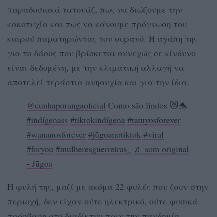
παραδοσιακά τατουάζ, πως να διώξουμε την
κακοτυχία και πως να κάνουμε πρόγνωση του
καιρού παρατηρώντας τον ουρανό. Η αγάπη της
για το δάσος που βρίσκεται συνεχώς σε κίνδυνο
είναι δεδομένη, με την κλιματική αλλαγή να
αποτελεί τεράστια ανησυχία και για την ίδια.
@cunhaporangaoficial
Como são lindos 😻🐬
#indígenass
#tiktokindígena
#tatuyosforever
#wananosforever
#jūgoanotiktok
#viral
#foryou
#mulheresguerreiras_
♬ som original
- Jūgoa
Η φυλή της, μαζί με ακόμα 22 φυλές που ζουν στην
περιοχή, δεν είχαν ούτε ηλεκτρικό, ούτε φυσικά
πρόσβαση στο διαδίκτυο πριν την πανδημία.