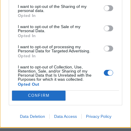
και σε εσένα. Για αυτό, είναι καλό να απευθυνθείς
I want to opt-out of the Sharing of my
personal data.
σε κάποιον ειδικό, αν νιώσεις ότι πιέζεσαι και
Opted In
χρειάζεσαι βοήθεια.
I want to opt-out of the Sale of my
Personal Data.
ΔΙΑΦΗΜΙΣΗ
Opted In
I want to opt-out of processing my
Personal Data for Targeted Advertising.
Opted In
I want to opt-out of Collection, Use,
Retention, Sale, and/or Sharing of my
Personal Data that Is Unrelated with the
Purposes for which it was collected.
Opted Out
CONFIRM
Data Deletion
Data Access
Privacy Policy