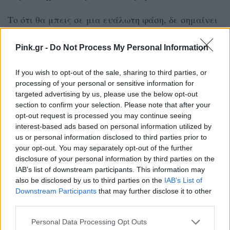
Το ότι θα μπεις σε μια ευάλωτη φάση, δε σημαίνει
ότι θα πρέπει να ανεχτείς την οποιαδήποτε
Pink.gr -
Do Not Process My Personal Information
κακοποιητική συμπεριφορά. Οι εμμονές, οι φόβοι,
οι επιβολές δεν είναι πράγματα που κανείς
If you wish to opt-out of the sale, sharing to third parties, or
οφείλει να ανέχεται. Αν το πράγμα ξεφεύγει και
processing of your personal or sensitive information for
targeted advertising by us, please use the below opt-out
το ταίρι σου σε καταπιέζει ή ξεσπά επάνω σου,
section to confirm your selection. Please note that after your
τότε φύγε από αυτήν τη σχέση. Καλώς ή κακώς, η
opt-out request is processed you may continue seeing
δική σου ευτυχία και ασφάλεια θα πρέπει να
interest-based ads based on personal information utilized by
us or personal information disclosed to third parties prior to
μπαίνει πάντα πάνω από των άλλων.
your opt-out. You may separately opt-out of the further
disclosure of your personal information by third parties on the
Αναζήτησε βοήθεια για τον εαυτό σου
IAB’s list of downstream participants. This information may
also be disclosed by us to third parties on the
IAB’s List of
Το να είσαι σε μια σχέση με άτομο που έχει
Downstream Participants
that may further disclose it to other
third parties.
θέματα εμπιστοσύνης μπορεί να είναι πολύ
ψυχοφθόρο και κουραστικό και να βγάλει θέματα
Personal Data Processing Opt Outs