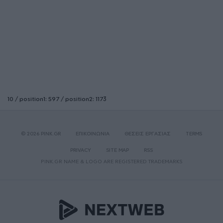
10 / position1: 597 / position2: 1173
© 2026 PINK.GR
ΕΠΙΚΟΙΝΩΝΙΑ
ΘΕΣΕΙΣ ΕΡΓΑΣΙΑΣ
TERMS
PRIVACY
SITE MAP
RSS
PINK.GR NAME & LOGO ARE REGISTERED TRADEMARKS