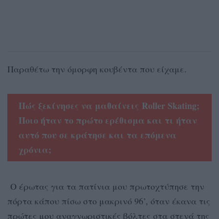
Παραθέτω την όμορφη κουβέντα που είχαμε.
Πώς ξεκίνησες να μαθαίνεις
Roller
Skating
;
Ποιο ήταν το πρώτο ερέθισμα και τι ήταν
αυτό που σε κράτησε και τα επόμενα
χρόνια;
Ο έρωτας για τα πατίνια μου πρωτοχτύπησε την
πόρτα κάπου πίσω στο μακρινό 96’, όταν έκανα τις
πρώτες μου αναγνωριστικές βόλτες στα στενά της