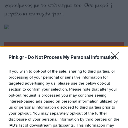
χαρούμενος με το επίτευγμα του. Όσο μικρό ή
μεγάλο κι αν τυχόν ήταν.
Τι εξοπλισμός είναι απαραίτητος για
κάποιον που θέλει με ασφάλεια να
Pink.gr -
Do Not Process My Personal Information
αρχίσει να μαθαίνει;
If you wish to opt-out of the sale, sharing to third parties, or
processing of your personal or sensitive information for
targeted advertising by us, please use the below opt-out
Ένα καλό σετ από επιγονατίδες, επιαγκωνίδες &
section to confirm your selection. Please note that after your
περικάρπια είναι αυτό που θα προστατεύσει τις
opt-out request is processed you may continue seeing
interest-based ads based on personal information utilized by
αρθρώσεις σε πιθανές πτώσεις. Η χρήση κράνους
us or personal information disclosed to third parties prior to
επίσης προτείνεται, αλλά και ελαστική βερμούδα
your opt-out. You may separately opt-out of the further
disclosure of your personal information by third parties on the
με μαξιλαράκια στους γλουτούς για όποιον
IAB’s list of downstream participants. This information may