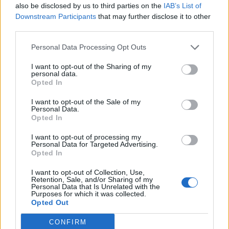
φοβάται κάπως περισσότερο τις πίσω πτώσεις.
also be disclosed by us to third parties on the
IAB’s List of
Downstream Participants
that may further disclose it to other
third parties.
Ποια είναι η διαδικασία μέχρι το πρώτο μάθημα; Κάνεις
και κάποια προφορικά μαθήματα ή όχι;
Personal Data Processing Opt Outs
I want to opt-out of the Sharing of my
Όλες οι απαραίτητες προφορικές πληροφορίες
personal data.
Opted In
δίνονται την ίδια στιγμή που ξεκινάει το μάθημα,
I want to opt-out of the Sale of my
αλλά και κατά τη διάρκεια αυτού. Η προετοιμασία
Personal Data.
Opted In
που ακολουθούμε είναι ένα καλό ζέσταμα στις
αρθρώσεις που θα χρησιμοποιήσουμε, αλλά και
I want to opt-out of processing my
Personal Data for Targeted Advertising.
στο σώμα γενικά.
Opted In
I want to opt-out of Collection, Use,
Υπάρχουν αρκετοί Έλληνες τροχοδρόμοι και θα ήταν πολύ
Retention, Sale, and/or Sharing of my
Personal Data that Is Unrelated with the
Purposes for which it was collected.
ωραίο να τους δούμε σε κάποιους Ολυμπιακούς Αγώνες,
Opted Out
ποια η άποψη σου, για το ότι το
CONFIRM