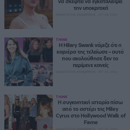
να σκεφτεί να εγκαταλείψει 
την υποκριτική
ΠΑΝΑΓΙΏΤΗΣ ΚΑΡΔΕΡΊΝΗΣ
ΑΥΓ 04, 2026
THINK
Η Hilary Swank νόμιζε ότι η 
καριέρα της τελείωσε – αυτό 
που ακολούθησε δεν το 
περίμενε κανείς
ΠΑΝΑΓΙΏΤΗΣ ΚΑΡΔΕΡΊΝΗΣ
ΑΥΓ 02, 2026
THINK
Η συγκινητική ιστορία πίσω 
από το αστέρι της Miley 
Cyrus στο Hollywood Walk of 
Fame
ΠΑΝΑΓΙΏΤΗΣ ΚΑΡΔΕΡΊΝΗΣ
ΑΥΓ 02, 2026