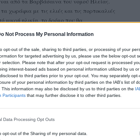
ίναι από τα Βαρβάσαινα του νομού Ηλείας.
τα χωράφια με τις ελιές και τις πορτοκαλιές
πό μικρή ηλικία, το δρόμο που θα
ασε τεχνολόγος γεωπόνος και ασχολήθηκε
o Not Process My Personal Information
κής. Για πολλά χρόνια, ήταν σε φυτώρια και
ία την οδήγησε να ανοίξει το δικό της flower
to opt-out of the sale, sharing to third parties, or processing of your per
formation for targeted advertising by us, please use the below opt-out s
πιο cool της Αθήνας!
r selection. Please note that after your opt-out request is processed y
eing interest-based ads based on personal information utilized by us or
τζαμαρία γεμάτη λουλούδια, ένα αερόφυτο
disclosed to third parties prior to your opt-out. You may separately opt-
ταπληκτικά χειροποίητα κεραμικά στο χώρο.
losure of your personal information by third parties on the IAB’s list of
. This information may also be disclosed by us to third parties on the
IA
εις για τα φυτά και να αγοράσεις το νέο
Participants
that may further disclose it to other third parties.
προσφέρει μια πραγματική εμπειρία ή μια...
 η Μαρία.
l Data Processing Opt Outs
κανα μια όμορφη κουβέντα με τη Μαρία.
o opt-out of the Sharing of my personal data.
ΔΙΑΦΗΜΙΣΗ