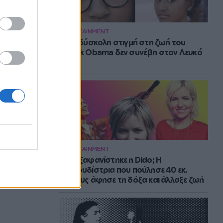
ENTERTAINMENT
Η πιο δύσκολη στιγμή στη ζωή του
Barack Obama δεν συνέβη στον Λευκό
Οίκο
ENTERTAINMENT
Πού εξαφανίστηκε η Dido; Η
τραγουδίστρια που πούλησε 40 εκ.
δίσκους άφησε τη δόξα και άλλαξε ζωή