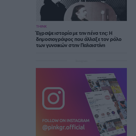
THINK
Έγραψε ιστορία με την πένα της: Η
δημοσιογράφος που άλλαξε τον ρόλο
των γυναικών στην Παλαιστίνη
Instagram