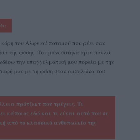
υψε;
 η κόρη του Αλφειού ποταμού που ρέει σαν
άσα της φύσης. Το εμπνεύστηκα πριν πολλά
νδέσω την επαγγελματική μου πορεία με την
επαφή μου με τη φύση στον αμπελώνα του
λεια πρότζεκτ που τρέχεις. Τι
 κάποιος εδώ και τι είναι αυτό που σε
κή από το κλασσικό ανθοπωλείο της