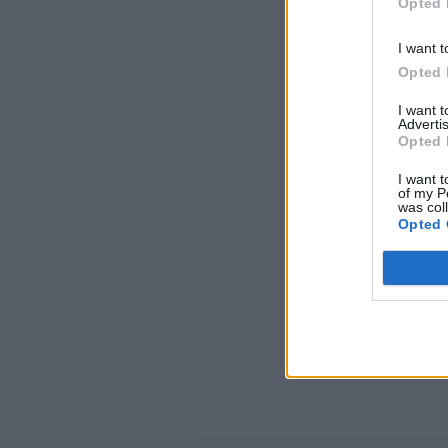
Opted 
I want t
Opted 
I want 
Advertis
Opted 
I want t
of my P
was col
Opted 