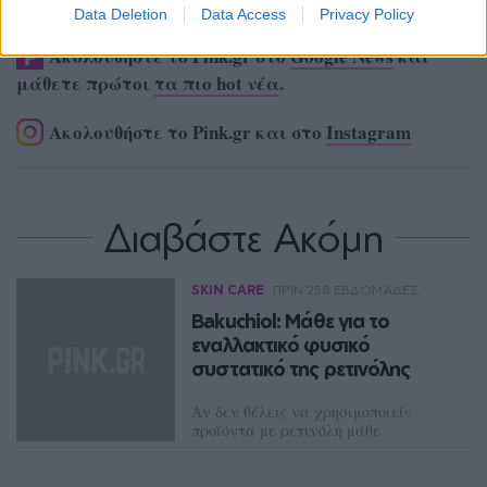
Data Deletion
Data Access
Privacy Policy
Ακολουθήστε το Pink.gr στο
Google News
και
μάθετε πρώτοι
τα πιο hot νέα
.
Ακολουθήστε το Pink.gr και στο
Instagram
Διαβάστε Ακόμη
SKIN CARE
ΠΡΙΝ 258 ΕΒΔΟΜΆΔΕΣ
Bakuchiol: Μάθε για το
εναλλακτικό φυσικό
συστατικό της ρετινόλης
Αν δεν θέλεις να χρησιμοποιείς
προϊόντα με ρετινόλη μάθε
περισσότερα γι’αυτό το συστατικό
ΛΟΥΚΊΑ ΣΑΝΙΔΆ