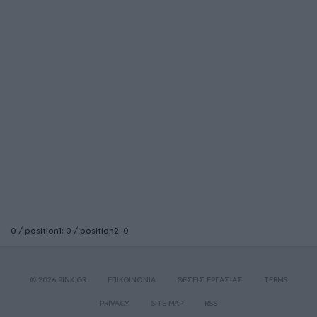
0 / position1: 0 / position2: 0
© 2026 PINK.GR
ΕΠΙΚΟΙΝΩΝΙΑ
ΘΕΣΕΙΣ ΕΡΓΑΣΙΑΣ
TERMS
PRIVACY
SITE MAP
RSS