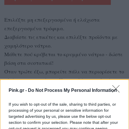
Επιλέξτε μη επεξεργασμένα ή ελάχιστα
επεξεργασμένα τρόφιμα.
Διαβάστε τις ετικέτες και επιλέξτε προϊόντα με
χαμηλότερο νάτριο.
Μάθετε πού κρύβεται το κρυμμένο νάτριο - δώστε
βάση στα συστατικά!
Όταν τρώτε έξω, μπορείτε πάλι να περιορίσετε το
αλάτι στο φαγητό σας. Προσπαθήστε να βρείτε
επιλογές με χαμηλότερο νάτριο (πολλά franchise
Pink.gr -
Do Not Process My Personal Information
εστιατόρια (μπέργκερ, πίτσα και άλλα- έχουν
If you wish to opt-out of the sale, sharing to third parties, or
διατροφικές πληροφορίες στους ιστότοπούς τους).
processing of your personal or sensitive information for
Όταν τρώτε έξω, ζητήστε να ετοιμαστεί το πιάτο
targeted advertising by us, please use the below opt-out
σας με λιγότερο αλάτι.
section to confirm your selection. Please note that after your
opt-out request is processed you may continue seeing