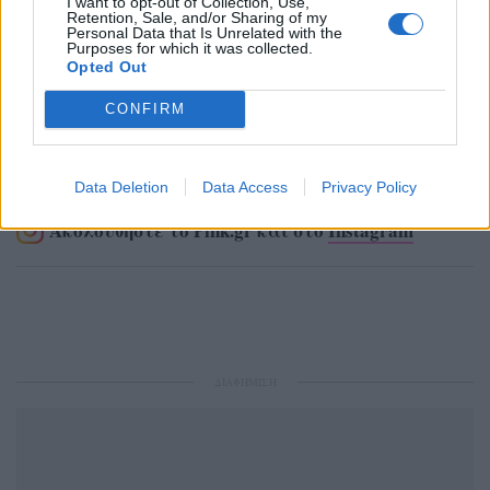
I want to opt-out of Collection, Use,
Retention, Sale, and/or Sharing of my
Personal Data that Is Unrelated with the
Purposes for which it was collected.
Opted Out
CONFIRM
Ακολουθήστε το Pink.gr στο
Google News
και
μάθετε πρώτοι
τα πιο hot νέα
.
Data Deletion
Data Access
Privacy Policy
Ακολουθήστε το Pink.gr και στο
Instagram
ΔΙΑΦΗΜΙΣΗ