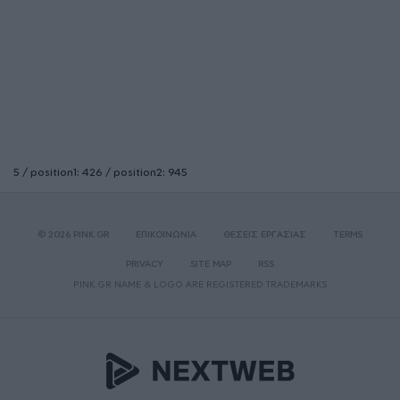
5 / position1: 426 / position2: 945
© 2026 PINK.GR
ΕΠΙΚΟΙΝΩΝΙΑ
ΘΕΣΕΙΣ ΕΡΓΑΣΙΑΣ
TERMS
PRIVACY
SITE MAP
RSS
PINK.GR NAME & LOGO ARE REGISTERED TRADEMARKS