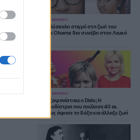
ENTERTAINMENT
Η πιο δύσκολη στιγμή στη ζωή του
Barack Obama δεν συνέβη στον Λευκό
Οίκο
ENTERTAINMENT
Πού εξαφανίστηκε η Dido; Η
τραγουδίστρια που πούλησε 40 εκ.
δίσκους άφησε τη δόξα και άλλαξε ζωή