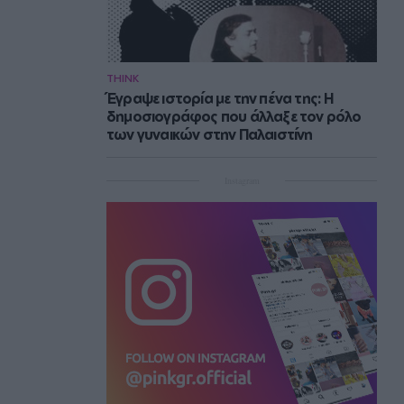
THINK
Έγραψε ιστορία με την πένα της: Η
δημοσιογράφος που άλλαξε τον ρόλο
των γυναικών στην Παλαιστίνη
Instagram