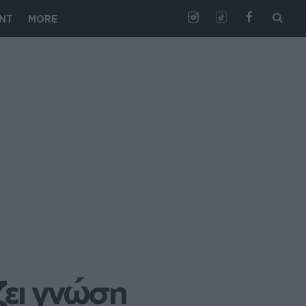
NT
MORE
ει γνώση 