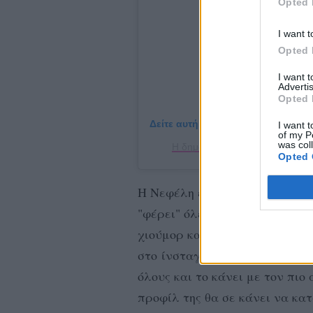
Opted 
I want t
Opted 
I want 
Advertis
Opted 
Δείτε αυτή τη δημοσίευση στο Ins
I want t
of my P
was col
Η δημοσίευση κοινοποιήθηκε απ
Opted 
Η Νεφέλη είναι μόλις 23 ετών,
"φέρει" όλες τις γνώσεις της
χιούμορ και ποιοτικής κωμωδί
στο ίνσταγκραμ ενημερώνει γ
όλους και το κάνει με τον πιο
προφίλ της θα σε κάνει να κα