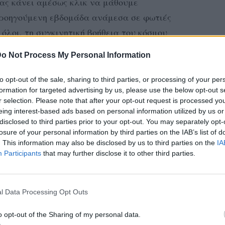
μας κάνει αμέσως κλικ να μάθουμε
προηγούμενη εβδομάδα ανάμεσα σε φωτιές
 όλοι, τη συγκινητική βοήθεια του κόσμου
ρωποι από όλη την Ελλάδα προσπαθούσαν με
o Not Process My Personal Information
 συγκεντρώνοντας είδη πρώτης ανάγκης, είτε
εία, είτε μέσα από τα social media τους με
to opt-out of the sale, sharing to third parties, or processing of your per
formation for targeted advertising by us, please use the below opt-out s
 εκεί, ανακαλύψαμε τη Νεφέλη!
r selection. Please note that after your opt-out request is processed y
eing interest-based ads based on personal information utilized by us or
o που έγινε viral και έχει πάνω από 100
disclosed to third parties prior to your opt-out. You may separately opt-
άτι πολύ σημαντικό.
losure of your personal information by third parties on the IAB’s list of
. This information may also be disclosed by us to third parties on the
IA
Participants
that may further disclose it to other third parties.
l Data Processing Opt Outs
o opt-out of the Sharing of my personal data.