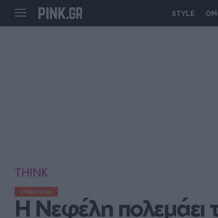
STYLE
ΟΜ
THINK
ΣΥΝΕΝΤΕΥΞΗ
Η Νεφέλη πολεμάει τ