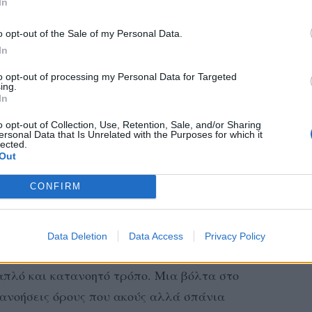
In
o opt-out of the Sale of my Personal Data.
In
to opt-out of processing my Personal Data for Targeted
ing.
In
tagram.
o opt-out of Collection, Use, Retention, Sale, and/or Sharing
ersonal Data that Is Unrelated with the Purposes for which it
lected.
ό το χρήστη Nefeli Meg (@nefelimeg)
Out
CONFIRM
 έχει κιόλας τελειώσει τη νομική και έχει
 στο ίνσταγκραμ μαζί με μια δόση έξυπνου
ας! Μέσα από το προφίλ της
Data Deletion
Data Access
Privacy Policy
ια διάφορα θέματα που μας απασχολούν
 απλό και κατανοητό τρόπο. Μια βόλτα στο
τανοήσεις όρους που ακούς αλλά σπάνια