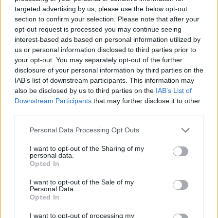
targeted advertising by us, please use the below opt-out
section to confirm your selection. Please note that after your
Νικόλας Ουρανός, PCC
opt-out request is processed you may continue seeing
Professional Certified Life & Relationship Coach by
interest-based ads based on personal information utilized by
International Coaching Federation
us or personal information disclosed to third parties prior to
your opt-out. You may separately opt-out of the further
Βραβευμένος συγγραφέας παγκόσμιου bestseller
disclosure of your personal information by third parties on the
Αγάπη Τώρα, Ευ Ζην Τώρα και Ξαφνικά Τώρα,
IAB’s list of downstream participants. This information may
also be disclosed by us to third parties on the
IAB’s List of
Ομιλητής
Downstream Participants
that may further disclose it to other
third parties.
ΔΙΑΦΗΜΙΣΗ
Personal Data Processing Opt Outs
I want to opt-out of the Sharing of my
personal data.
Opted In
I want to opt-out of the Sale of my
Personal Data.
Opted In
I want to opt-out of processing my