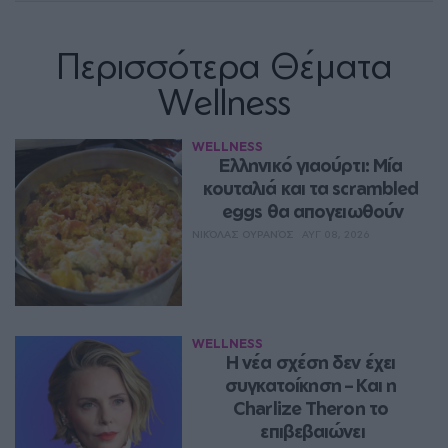
Περισσότερα Θέματα
Wellness
WELLNESS
Ελληνικό γιαούρτι: Μία 
κουταλιά και τα scrambled 
eggs θα απογειωθούν
ΝΙΚΌΛΑΣ ΟΥΡΑΝΌΣ
ΑΥΓ 08, 2026
WELLNESS
Η νέα σχέση δεν έχει 
συγκατοίκηση – Και η 
Charlize Theron το 
επιβεβαιώνει