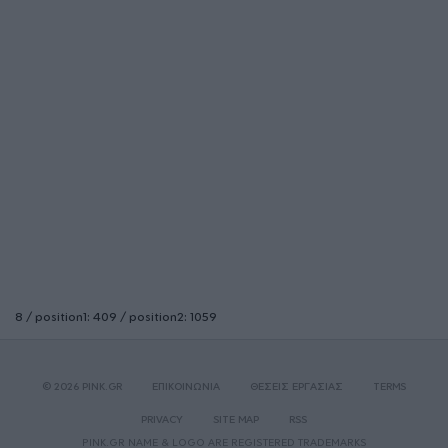
8 / position1: 409 / position2: 1059
© 2026 PINK.GR
ΕΠΙΚΟΙΝΩΝΙΑ
ΘΕΣΕΙΣ ΕΡΓΑΣΙΑΣ
TERMS
PRIVACY
SITE MAP
RSS
PINK.GR NAME & LOGO ARE REGISTERED TRADEMARKS