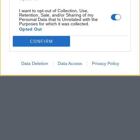
Έλλειψη σύνδεσης με τον σύντροφό σας
I want to opt-out of Collection, Use,
Ανεπίλυτες συγκρούσεις ή διαμάχες
Retention, Sale, and/or Sharing of my
Personal Data that Is Unrelated with the
Κακή επικοινωνία των σeξουαλικών αναγκών
Purposes for which it was collected.
Opted Out
και προτιμήσεων
Προβλήματα εμπιστοσύνης
CONFIRM
ΔΙΑΦΗΜΙΣΗ
Data Deletion
Data Access
Privacy Policy