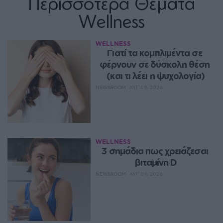
Περισσότερα Θέματα
Wellness
WELLNESS
Γιατί τα κομπλιμέντα σε 
φέρνουν σε δύσκολη θέση 
(και τι λέει η ψυχολογία)
NEWSROOM
ΑΥΓ 09, 2026
WELLNESS
3 σημάδια πως χρειάζεσαι 
βιταμίνη D
NEWSROOM
ΑΥΓ 09, 2026