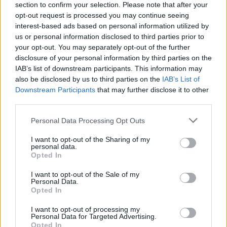
Κακή αυτο-εικόνα σώματος
section to confirm your selection. Please note that after your
opt-out request is processed you may continue seeing
Χαμηλή αυτοεκτίμηση
interest-based ads based on personal information utilized by
Ιστορικό σωματικής ή σeξουαλικής
us or personal information disclosed to third parties prior to
κακοποίησης
your opt-out. You may separately opt-out of the further
disclosure of your personal information by third parties on the
Προηγούμενες αρνητικές σeξουαλικές
IAB’s list of downstream participants. This information may
εμπειρίες
also be disclosed by us to third parties on the
IAB’s List of
Downstream Participants
that may further disclose it to other
third parties.
Τέλος, είναι τα προβλήματα στη σχέση σας. Το
συναισθηματικό δέσιμο αποτελεί έναν από τους
Personal Data Processing Opt Outs
πιο σημαντικούς παράγοντες για να υπάρξει
I want to opt-out of the Sharing of my
personal data.
οικειότητα. Προβλήματα στη σχέση μπορούν να
Opted In
οδηγήσουν σε χαμηλή σeξουαλική επιθυμία. Ένα
I want to opt-out of the Sale of my
μειωμένο ενδιαφέρον πάνω στον τομέα είναι πολύ
Personal Data.
Opted In
συχνά αποτέλεσμα συνεχιζόμενων προβλημάτων
στη σχέση, όπως τα παρακάτω:
I want to opt-out of processing my
Personal Data for Targeted Advertising.
Opted In