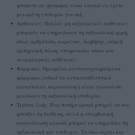
φτάσετε σε οpγασμό, είναι λογικό να έχετε
μειωμένη επιθυμία για σeξ.
Ασθένειες. Πολλές μη σeξουαλικές ασθένειες
μπορούν να επηρεάσουν τη σeξουαλική ορμή,
όπως αρθρίτιδα, καρκίνος, διαβήτης, υψηλή
αρτηριακή πίεση, στεφανιαία νόσος και
νευρολογικές ασθένειες.
Φάρμακα. Ορισμένα συνταγογραφούμενα
φάρμακα, ειδικά τα αντικαταθλιπτικά
(αναστολείς σεροτονίνης) είναι γνωστό ότι
μειώνουν τη σeξουαλική επιθυμία.
Τρόπος ζωής. Ένα ποτήρι κρασί μπορεί να σας
φτιάξει τη διάθεση, αλλά η υπερβολική
κατανάλωση αλκοόλ μπορεί να επηρεάσει τη
σeξουαλική σας επιθυμία. Το ίδιο ισχύει και