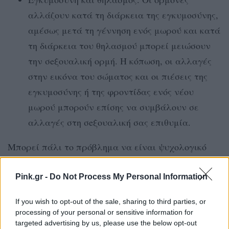
αλλάζουν κατά τη διάρκεια της εγκυμοσύνης,
αμέσως μετά τη γέννηση ενός μωρού και κατά
τη διάρκεια του θηλασμού μπορεί μειώσουν
την σeξουαλική ορμή. Η κόπωση, οι αλλαγές
στην εικόνα του σώματος και οι πιέσεις της
εγκυμοσύνης ή της φροντίδας ενός νέου
μωρού μπορούν επίσης να συμβάλουν σε
αλλαγές στη σeξουαλική σας επιθυμία.
Μπορεί πάλι το πρόβλημα να είναι ψυχολογικό
και να προέρχεται από τις παρακάτω αιτίες:
Pink.gr -
Do Not Process My Personal Information
Προβλήματα ψυχικής υγείας (π.χ. κατάθλιψη)
Άγχος (π.χ. για οικονομικούς ή εργασιακούς
If you wish to opt-out of the sale, sharing to third parties, or
processing of your personal or sensitive information for
λόγους)
targeted advertising by us, please use the below opt-out