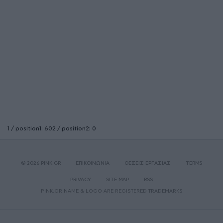
1 / position1: 602 / position2: 0
© 2026 PINK.GR
ΕΠΙΚΟΙΝΩΝΙΑ
ΘΕΣΕΙΣ ΕΡΓΑΣΙΑΣ
TERMS
PRIVACY
SITE MAP
RSS
PINK.GR NAME & LOGO ARE REGISTERED TRADEMARKS