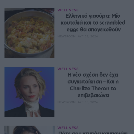
WELLNESS
Ελληνικό γιαούρτι: Μία 
κουταλιά και τα scrambled 
eggs θα απογειωθούν
NEWSROOM
ΑΥΓ 08, 2026
WELLNESS
Η νέα σχέση δεν έχει 
συγκατοίκηση – Και η 
Charlize Theron το 
επιβεβαιώνει
NEWSROOM
ΑΥΓ 08, 2026
WELLNESS
Πότε σου χτυπάει καμπανάκι 