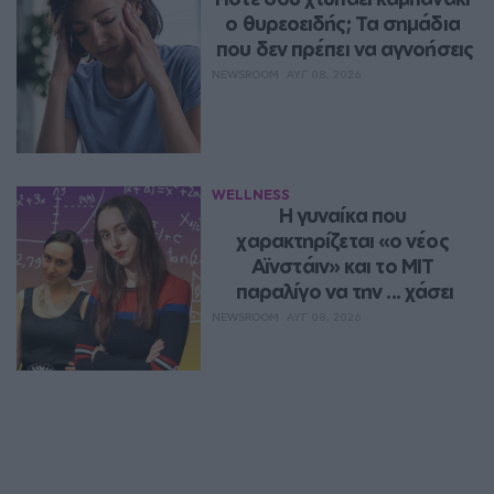
ο θυρεοειδής; Τα σημάδια 
που δεν πρέπει να αγνοήσεις
NEWSROOM
ΑΥΓ 08, 2026
WELLNESS
Η γυναίκα που 
χαρακτηρίζεται «ο νέος 
Αϊνστάιν» και το MIT 
παραλίγο να την ... χάσει
NEWSROOM
ΑΥΓ 08, 2026