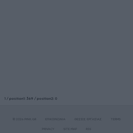
1 / position1: 369 / position2: 0
© 2026 PINK.GR
ΕΠΙΚΟΙΝΩΝΙΑ
ΘΕΣΕΙΣ ΕΡΓΑΣΙΑΣ
TERMS
PRIVACY
SITE MAP
RSS