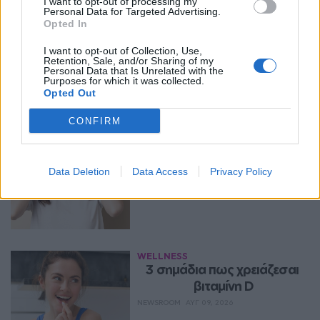
I want to opt-out of processing my
Personal Data for Targeted Advertising.
Opted In
Περισσότερα Θέματα
I want to opt-out of Collection, Use,
Retention, Sale, and/or Sharing of my
Personal Data that Is Unrelated with the
Wellness
Purposes for which it was collected.
Opted Out
WELLNESS
CONFIRM
Γιατί τα κομπλιμέντα σε 
φέρνουν σε δύσκολη θέση 
(και τι λέει η ψυχολογία)
Data Deletion
Data Access
Privacy Policy
NEWSROOM
ΑΥΓ 09, 2026
WELLNESS
3 σημάδια πως χρειάζεσαι 
βιταμίνη D
NEWSROOM
ΑΥΓ 09, 2026