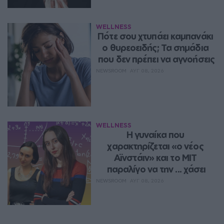
WELLNESS
Πότε σου χτυπάει καμπανάκι 
ο θυρεοειδής; Τα σημάδια 
που δεν πρέπει να αγνοήσεις
NEWSROOM
ΑΥΓ 08, 2026
WELLNESS
Η γυναίκα που 
χαρακτηρίζεται «ο νέος 
Αϊνστάιν» και το MIT 
παραλίγο να την ... χάσει
NEWSROOM
ΑΥΓ 08, 2026