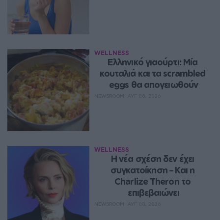
WELLNESS
Ελληνικό γιαούρτι: Μία 
κουταλιά και τα scrambled 
eggs θα απογειωθούν
NEWSROOM
ΑΥΓ 08, 2026
WELLNESS
Η νέα σχέση δεν έχει 
συγκατοίκηση – Και η 
Charlize Theron το 
επιβεβαιώνει
NEWSROOM
ΑΥΓ 08, 2026